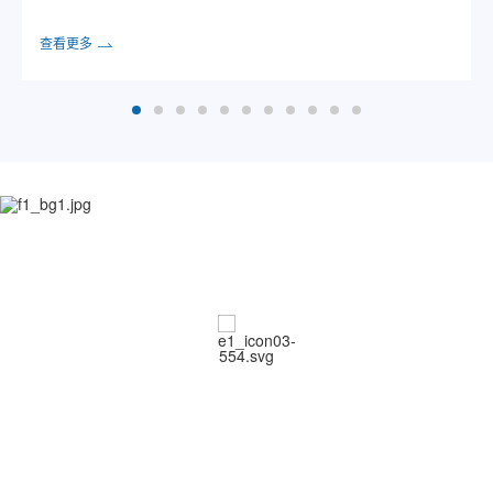
查看更多
坚持长期主义，科技向善而行
正直诚信
INTEGRITY