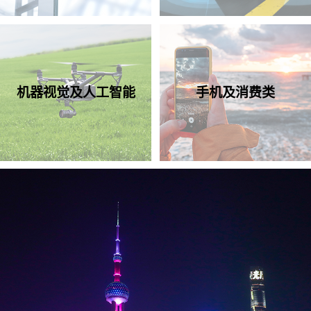
机器视觉及人工智能
手机及消费类
PixGain HDR
技术
®
出色的动态范围及颜色再现性，
保障图像能够细腻清晰
地呈现明暗细节， 实现全面的成
像性能提升。