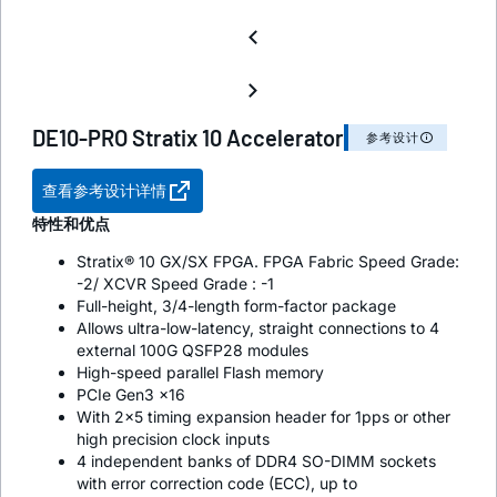
DE10-PRO Stratix 10 Accelerator
参考设计
查看参考设计详情
特性和优点
Stratix® 10 GX/SX FPGA. FPGA Fabric Speed Grade:
-2/ XCVR Speed Grade : -1
Full-height, 3/4-length form-factor package
Allows ultra-low-latency, straight connections to 4
external 100G QSFP28 modules
High-speed parallel Flash memory
PCIe Gen3 x16
With 2x5 timing expansion header for 1pps or other
high precision clock inputs
4 independent banks of DDR4 SO-DIMM sockets
with error correction code (ECC), up to