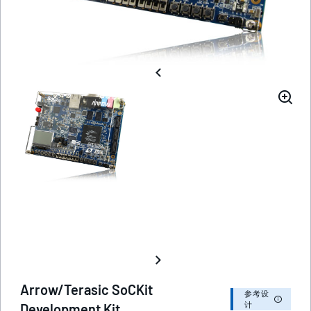
Arrow/Terasic SoCKit
参考设
计
Development Kit