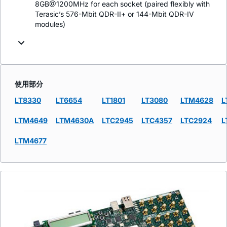
8GB@1200MHz for each socket (paired flexibly with
Terasic’s 576-Mbit QDR-II+ or 144-Mbit QDR-IV
modules)
使用部分
LT8330
LT6654
LT1801
LT3080
LTM4628
L
LTM4649
LTM4630A
LTC2945
LTC4357
LTC2924
L
LTM4677