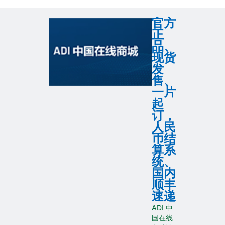
官方
正
品、
现货
发
售、
一片
起
订，
人民
币结
算系
统、
国内
顺丰
速递
ADI 中
国在线