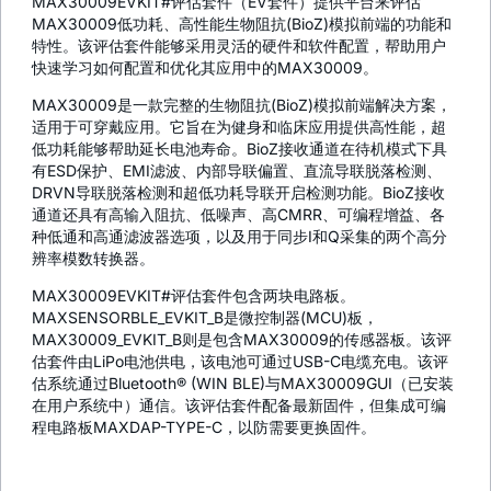
MAX30009EVKIT#评估套件（EV套件）提供平台来评估
MAX30009低功耗、高性能生物阻抗(BioZ)模拟前端的功能和
特性。该评估套件能够采用灵活的硬件和软件配置，帮助用户
快速学习如何配置和优化其应用中的MAX30009。
MAX30009是一款完整的生物阻抗(BioZ)模拟前端解决方案，
适用于可穿戴应用。它旨在为健身和临床应用提供高性能，超
低功耗能够帮助延长电池寿命。BioZ接收通道在待机模式下具
有ESD保护、EMI滤波、内部导联偏置、直流导联脱落检测、
DRVN导联脱落检测和超低功耗导联开启检测功能。BioZ接收
通道还具有高输入阻抗、低噪声、高CMRR、可编程增益、各
种低通和高通滤波器选项，以及用于同步I和Q采集的两个高分
辨率模数转换器。
MAX30009EVKIT#评估套件包含两块电路板。
MAXSENSORBLE_EVKIT_B是微控制器(MCU)板，
MAX30009_EVKIT_B则是包含MAX30009的传感器板。该评
估套件由LiPo电池供电，该电池可通过USB-C电缆充电。该评
估系统通过Bluetooth® (WIN BLE)与MAX30009GUI（已安装
在用户系统中）通信。该评估套件配备最新固件，但集成可编
程电路板MAXDAP-TYPE-C，以防需要更换固件。