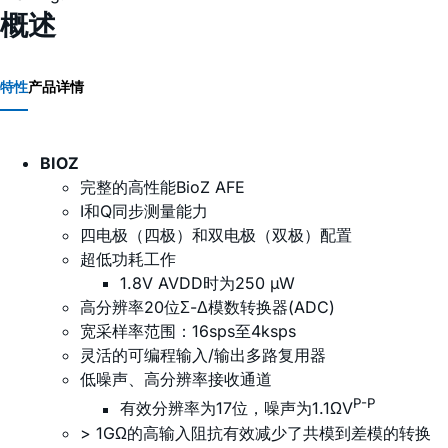
概述
特性
产品详情
BIOZ
完整的高性能BioZ AFE
I和Q同步测量能力
四电极（四极）和双电极（双极）配置
超低功耗工作
1.8V AVDD时为250 µW
高分辨率20位Σ-Δ模数转换器(ADC)
宽采样率范围：16sps至4ksps
灵活的可编程输入/输出多路复用器
低噪声、高分辨率接收通道
P-P
有效分辨率为17位，噪声为1.1ΩV
> 1GΩ的高输入阻抗有效减少了共模到差模的转换