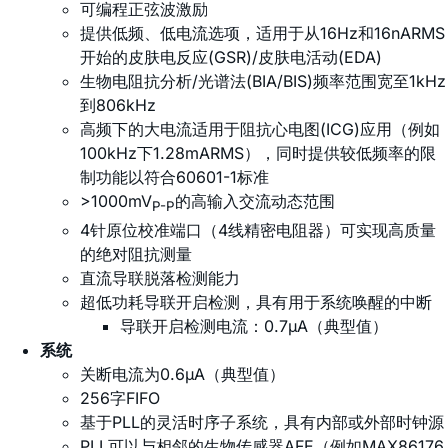
可编程正弦波激励
提供低频、低电流选项，适用于从16Hz和16nARMS
开始的皮肤电反应(GSR)/皮肤电活动(EDA)
生物电阻抗分析/光谱法(BIA/BIS)频率范围宽至1kHz
到806kHz
高频下的大电流适用于阻抗心电图(ICG)应用（例如
100kHz下1.28mARMS），同时提供较低频率的限
制功能以符合60601-1标准
>1000mV
的高输入交流动态范围
P-P
4针原位校准端口（4线精密电阻器）可实现高质量
的绝对阻抗测量
直流导联脱落检测能力
超低功耗导联开启检测，具有用于系统唤醒的中断
导联开启检测电流：0.7µA（典型值）
系统
关断电流为0.6µA（典型值）
256字FIFO
基于PLL的灵活时序子系统，具有内部或外部时钟源
PLL可以与相邻的生物传感器AFE（例如MAX86176