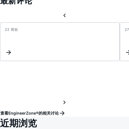
最新评论
22 周前
2
请
教
MAX3
阻
抗
计
算
查看EngineerZone®的相关讨论
近期浏览