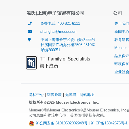
昴氏(上海)电子贸易有限公司
公司
免费电话: 400-821-6111
关于我
shanghai@mouser.cn
新闻中
中国上海市长宁区娄山关路555号
教育销
长房国际广场办公楼2506-2510室
Mouse
邮编200051
品质保
TTI Family of Specialists
环境保
旗下成员
企业社
隐私中心
|
销售条款
|
无障碍
|
网站地图
版权所有©2026 Mouser Electronics, Inc.
Mouser®和Mouser Electronics®是Mouser Electron
公司总部和物流中心位于美国德州曼斯菲尔德。
沪公网安备 31010502002948号
|
沪ICP备15042575号-1