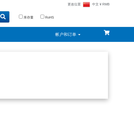
更改位置
中文
¥ RMB
库存量
RoHS
帐户和订单