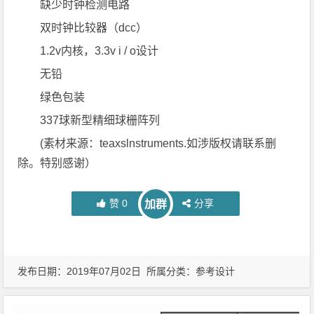
缺少时钟检测电路
双时钟比较器（dcc）
1.2v内核，3.3v i / o设计
无铅
绿色包装
337球新型精细球栅阵列
(素材来源：teaxslnstruments.如涉版权请联系删
除。特别感谢）
赞
0
分享
加群
发布日期：2019年07月02日 所属分类：
参考设计