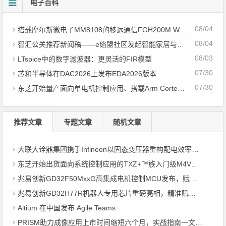
电子百科
08/04
搭载摩尔斯微电子MM8108的移远通信FGH200M Wi-Fi HaLow模组 现已通过四项国际认证 可投入量产
08/04
智汇公关推荐新闻稿——e络盟社区发起智能家居与医疗设计挑战赛
08/03
LTspice中的数字滤波器：更灵活的FIR模型
07/30
芯和半导体在DAC2026上发布EDA2026版本
07/30
东芝开始量产面向单电机控制应用、搭载Arm Cortex M4内核的小型微控制器
推荐文章
专题文章
随机文章
大联大诠鼎集团携手Infineon以固态变压器重构配电效率新标杆
东芝开始出货面向系统控制应用的TXZ+™族入门级M4V组（搭载Arm Cortex‑M4内核的标准微控制器）工程样品
兆易创新GD32F50MxxG高集成电机控制MCU发布，赋能人形机器人关节驱动革新
兆易创新GD32H77R机器人专用芯片重磅亮相，精准赋能伺服驱动与关节控制
Altium 在中国发布 Agile Teams
PRISM助力成像应用上市时间缩短六个月，实战指南一文解读