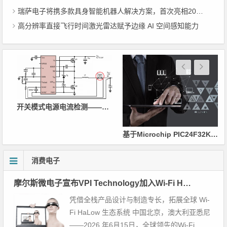
瑞萨电子将携多款具身智能机器人解决方案，首次亮相2026中国具身智能机器人产业大会
高分辨率直接飞行时间激光雷达赋予边缘 AI 空间感知能力
开关模式电源电流检测——第三部分：电流检测方法
并缩小PCB尺寸
基于Microchip PIC24F32KA302的无线温度传感器方案
消费电子
摩尔斯微电子宣布VPI Technology加入Wi-Fi HaLow设计合作伙伴计划
凭借全栈产品设计与制造专长，拓展全球 Wi-
Fi HaLow 生态系统 中国北京，澳大利亚悉尼
——2026 年6月15日，全球领先的Wi-Fi