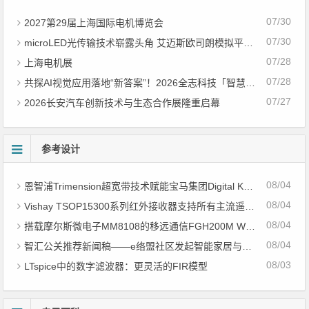
07/30
2027第29届上海国际电机博览会
07/30
microLED光传输技术崭露头角 艾迈斯欧司朗模拟平台加速AI数据中心高速互连设计
07/28
上海电机展
07/28
共探AI视觉应用落地“新答案”！2026全志科技「智慧视界」生态创新大会圆满落幕
07/27
2026长安汽车创新技术与生态合作展隆重启幕
参考设计
08/04
恩智浦Trimension超宽带技术赋能宝马集团Digital Key Plus及生命体存在检测功能
08/04
Vishay TSOP15300系列红外接收器支持所有主流遥控代码
08/04
搭载摩尔斯微电子MM8108的移远通信FGH200M Wi-Fi HaLow模组 现已通过四项国际认证 可投入量产
08/04
智汇公关推荐新闻稿——e络盟社区发起智能家居与医疗设计挑战赛
08/03
LTspice中的数字滤波器：更灵活的FIR模型