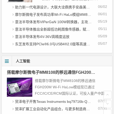
HaLow芯片供应商摩尔斯微电子今日宣布，
06/02
助力新一代电源设计，大联大诠鼎携手安森美详解高整合快速开发电源平台
VP...
06/01
摩尔斯微电子发布高功率Wi-Fi HaLo模组MM8108-M20，加速远距离物联网规模化应用
05/19
意法半导体发布VIPerGaN 100W转换器，主攻注重能效的家电市场
05/11
意法半导体推出全新超低功耗图像传感器，赋能新一代消费电子产品全天候视觉感知能力
05/09
意法半导体发布4V-36V高精度运放
05/07
东芝发布支持PCIe®6.0与USB4®2.0版等高速差分信号的2:1多路复用器／1:2解复用器开关
人工智能
搭载摩尔斯微电子MM8108的移远通信FGH200M Wi-Fi HaLow模组 现已通过四项国际认证 可投入量产
搭载摩尔斯微电子MM8108的移远通信
FGH200M Wi-Fi HaLow模组现已通过
FCC/IC/CE/RCM国际认证，可投入量产中国
北京，澳大利亚悉尼——2026年8月4日——
07/31
贸泽电子开售Texas Instruments bq79716b-Q1汽车级16节电池监测器，可精确估算电动汽车续航里程
全球领先...
07/31
贸泽扩展工业自动化产品组合，与更多制造商合作以支持新一代系统