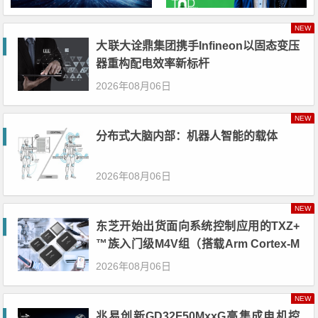
NEW
大联大诠鼎集团携手Infineon以固态变压
器重构配电效率新标杆
2026年08月06日
NEW
分布式大脑内部：机器人智能的载体
2026年08月06日
NEW
东芝开始出货面向系统控制应用的TXZ+
™族入门级M4V组（搭载Arm Cortex‑M
4内核的标准微控制器）工程样品
2026年08月06日
NEW
兆易创新GD32F50MxxG高集成电机控