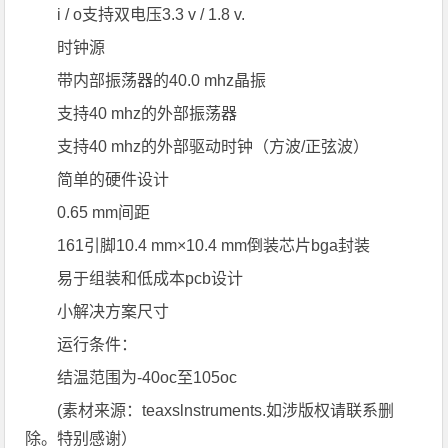
i / o支持双电压3.3 v / 1.8 v.
时钟源
带内部振荡器的40.0 mhz晶振
支持40 mhz的外部振荡器
支持40 mhz的外部驱动时钟（方波/正弦波）
简单的硬件设计
0.65 mm间距
161引脚10.4 mm×10.4 mm倒装芯片bga封装
易于组装和低成本pcb设计
小解决方案尺寸
运行条件：
结温范围为-40oc至105oc
(素材来源：teaxslnstruments.如涉版权请联系删
除。特别感谢）