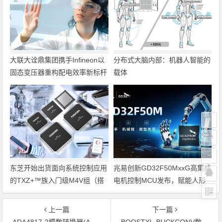
大联大诠鼎集团携手Infineon以
分布式大脑内部：机器人智能的
固态变压器重构配电效率新标杆
载体
东芝开始出货面向系统控制应用
兆易创新GD32F50MxxG高集成
的TXZ+™族入门级M4V组（搭
电机控制MCU发布，赋能人形
载Arm Cortex‑M4内核的标准微
机器人关节驱动革新
控制器）工程样品
上一篇
下一篇