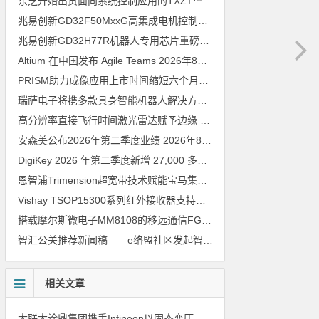
东芝开始出货面向系统控制应用的TXZ+™族入门级M4V组（搭载Arm Cortex‑M4内核的标准微控制器）工程样品
兆易创新GD32F50MxxG高集成电机控制MCU发布，赋能人形机器人关节驱动革新
兆易创新GD32H77R机器人专用芯片重磅亮相，精准赋能伺服驱动与关节控制
Altium 在中国发布 Agile Teams
2026年8月6日
PRISM助力成像应用上市时间缩短六个月，实战指南一文解读
202
瑞萨电子将携多款具身智能机器人解决方案，首次亮相2026中国具身智能机器人产业大会
高分辨率直接飞行时间激光雷达赋予边缘 AI 空间感知能力
2026年8
安森美公布2026年第二季度业绩
2026年8月6日
DigiKey 2026 年第二季度新增 27,000 多种现货零件和 104 家供应商
恩智浦Trimension超宽带技术赋能宝马集团Digital Key Plus及生命体存在检测功能
Vishay TSOP15300系列红外接收器支持所有主流遥控代码
2026年
搭载摩尔斯微电子MM8108的移远通信FGH200M Wi-Fi HaLow模组 现已通过四项国际认证 可投入量产
智汇公关推荐新闻稿——e络盟社区发起智能家居与医疗设计挑战赛
相关文章
大联大诠鼎集团携手Infineon以固态变压器重构配电效率新标杆