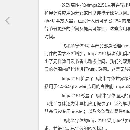
这款高性能的fmpa2151具有在输出功
扩展计算应用的无线范围以连接全球互联网。此双频
ghz功率放大器，让设计人员可节省22% 
能节省更多的空间及提高可靠性。这些应用
时间。
飞兆半导体rf功率产品部总经理russ 
元件的需求不断增加。fmpa2151模块利用
少了元件数目及节省电路板空间。我们的双频
阔的范围内轻松地进行wifi® 联网。这是无
fmpa2151扩展了飞兆半导体世界
括用于4.9-5.9ghz wlan应用的高性能 rmpa
fmpa2151彰显了飞兆半导体强大的
飞兆半导体还为计算机应用提供了广泛的解决方案
器高低边专用mosfet；以及多负载点器件如l
飞兆半导体的fmpa2151采用4x4的16端
求，并符合现已生效的欧盟标准。