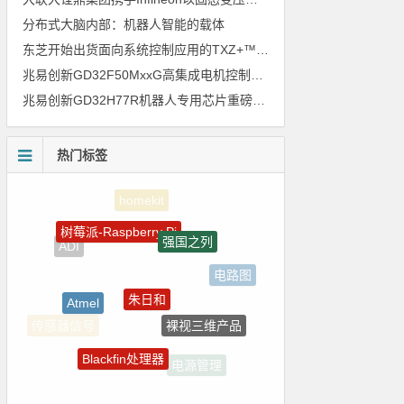
分布式大脑内部：机器人智能的载体
东芝开始出货面向系统控制应用的TXZ+™族入门级M4V组（搭载Arm Cortex‑M4内核的标准微控制器）工程样品
兆易创新GD32F50MxxG高集成电机控制MCU发布，赋能人形机器人关节驱动革新
兆易创新GD32H77R机器人专用芯片重磅亮相，精准赋能伺服驱动与关节控制
热门标签
树莓派-Raspberry Pi
强国之列
ADI
电路图
朱日和
Atmel
裸视三维产品
传感器信号
Blackfin处理器
电源管理
测试