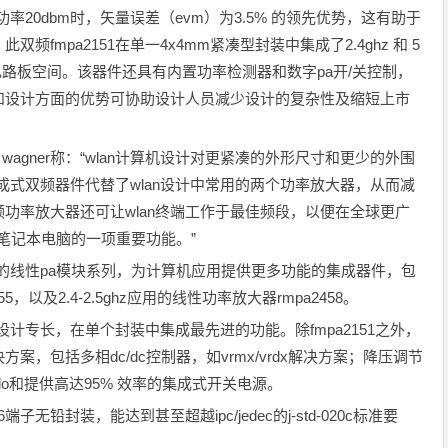
率20dbm时，矢量误差（evm）为3.5% 的领先优势，这有助于
fmpa2151在单一4x4mm紧凑型封装中集成了2.4ghz 和 5
的电路板空间。该器件还具有内置功率检测器和数字pa开/关控制，
和设计方面的优势可协助设计人员减少设计的复杂性及缩短上市
wagner称：“wlan计算机设计对更紧凑的外形尺寸和更少的外围
集成式双频器件代替了wlan设计中常用的两个功率放大器，从而减
功率放大器还可让wlan终端工作于最佳频段，以便在全球更广
线笔记本电脑的一项重要功能。”
级的线性pa模块系列，为计算机应用提供更多功能的集成器件，包
5255，以及2.4-2.5ghz应用的线性功率放大器rmpa2458。
设计专长，在单个封装中集成最先进的功能。除fmpa2151之外，
，包括多相dc/dc控制器，如vrmx/vrdx解决方案；降压调节
do和提供高达95% 效率的集成式开关电源。
子无铅封装，能达到甚至超越ipc/jedec的j-std-020c标准要