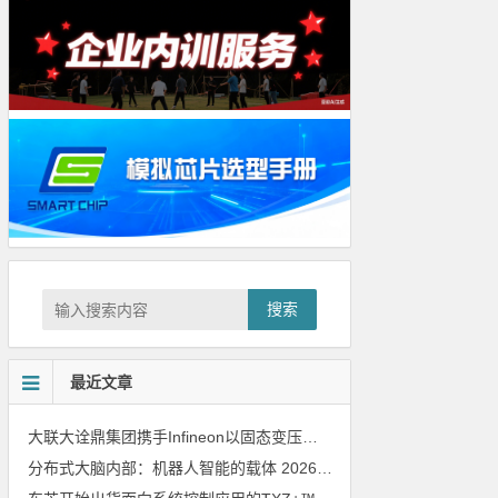
搜索
最近文章
大联大诠鼎集团携手Infineon以固态变压器重构配电效率新标杆
202
分布式大脑内部：机器人智能的载体
2026年8月6日