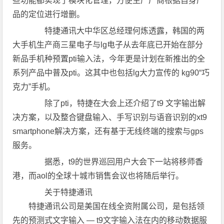
些功能都实现了模块化管理，方便生产厂商根据自身产
品的定位进行增删。
特捷通讯大中华区总经理何炼透露，韩国的两
大手机生产商三星电子与lg电子从去年底已开始在部分
新品手机种预置pti输入法，今年更是计划在新推出的全
系列产品中普及pti。这其中也包括lg大力宣传的 kg90“巧
克力”手机。
除了pti，特捷在大会上还介绍了t9 文字输出解
决方案，以及整合键盘输入、手写识别与语音识别的xt9
smartphone解决方案，还有基于无线终端的搜索与gps
服务。
据悉，t9的世界巡回用户大会下一站将移师香
港，而aol的全球十城市销售会议也将随后举行。
关于特捷通讯
特捷通讯公司是美国在线全资附属公司，是包括领
先的预测式文字输入 — t9文字输入法在内的移动数据服