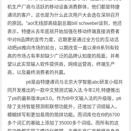
机生产厂商与活跃的移动设备消费群体，他们都是特捷
通讯的客户，这也是为什么此次用户大会选在深圳召开
的原因。”aol无线部高级副总裁bill schwebel谈到，他还
表示，特捷从去年底就开始加强在移动终端直接消费者
中对t9品牌的宣传力度，近期更是通过全方位的互动活
动把pti推向市场的前台，以期改变一直以来t9系列有较
高的市场占有率却缺少广泛的品牌认知度的局面，并希
望以此实现输入软件提供商，网络运营商，终端生产
商，以及最终消费者的共赢。
pti是由特捷通讯与北京大学智能abc研发小组共
同开发推出的一款中文预测式输入法,今年2月,特捷推出
了pti的最新版本pti3.0。作为t9中文输入法的升级版，pti
除了支持智能预测和联想功能外，还增加了词组输入，
模糊拼写和更加易用的简拼功能。而词库也在t9的6700
多个词汇的基础上添加了35000多个词组。而所有的这