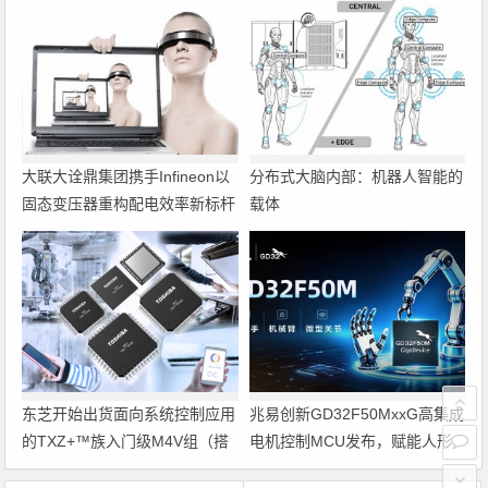
大联大诠鼎集团携手Infineon以
分布式大脑内部：机器人智能的
固态变压器重构配电效率新标杆
载体
东芝开始出货面向系统控制应用
兆易创新GD32F50MxxG高集成
的TXZ+™族入门级M4V组（搭
电机控制MCU发布，赋能人形
载Arm Cortex‑M4内核的标准微
机器人关节驱动革新