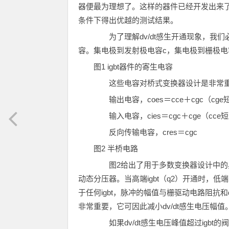
器便最为理想了。这样的器件已经开发出来了。
条件下得出优越的测试结果。
为了理解dv/dt感生开通现象，我们必须
容。集电极到发射极电容c，集电极到栅极电容
图1 igbt器件的寄生电容
这些电容对桥式变换器设计是非常重要
输出电容，coes＝cce＋cgc（cge
输入电容，cies＝cgc＋cge（cce
反向传输电容，cres＝cgc
图2 半桥电路
图2给出了用于多数变换器设计中的典
动态分压器。当高端igbt（q2）开通时，低端
于任何igbt，脉冲的幅值与栅驱动电路阻抗和d
非常重要，它可因此减小dv/dt感生电压幅值
如果dv/dt感生电压峰值超过igbt