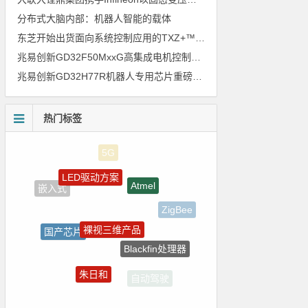
分布式大脑内部：机器人智能的载体
东芝开始出货面向系统控制应用的TXZ+™族入门级M4V组（搭载Arm Cortex‑M4内核的标准微控制器）工程样品
兆易创新GD32F50MxxG高集成电机控制MCU发布，赋能人形机器人关节驱动革新
兆易创新GD32H77R机器人专用芯片重磅亮相，精准赋能伺服驱动与关节控制
热门标签
LED驱动方案
Atmel
嵌入式
ZigBee
裸视三维产品
国产芯片
Blackfin处理器
电源管理
朱日和
自动驾驶
电气光伏