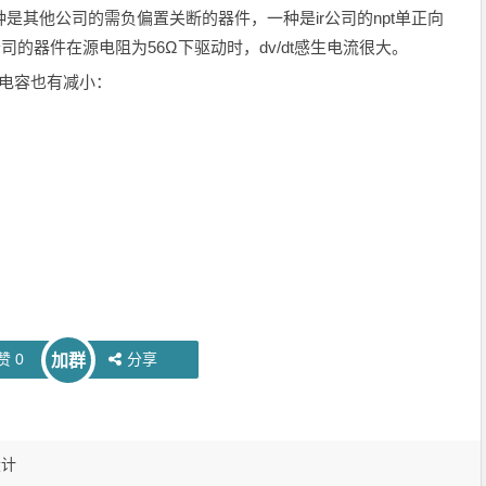
：一种是其他公司的需负偏置关断的器件，一种是ir公司的npt单正向
其他公司的器件在源电阻为56Ω下驱动时，dv/dt感生电流很大。
电容也有减小：
赞
0
分享
加群
设计