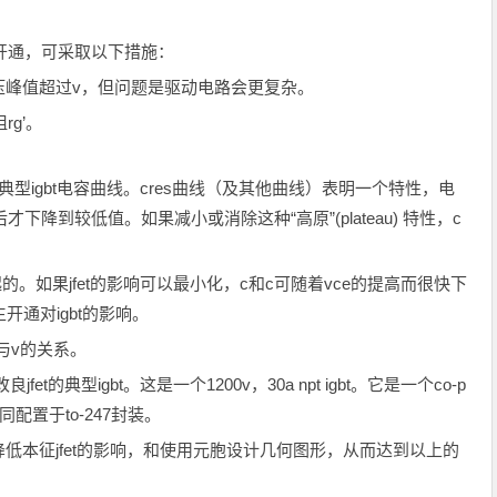
开通，可采取以下措施：
峰值超过v，但问题是驱动电路会更复杂。
rg’。
igbt电容曲线。cres曲线（及其他曲线）表明一个特性，电
下降到较低值。如果减小或消除这种“高原”(plateau) 特性，c
起的。如果jfet的影响可以最小化，c和c可随着vce的提高而很快下
生开通对igbt的影响。
容与v的关系。
fet的典型igbt。这是一个1200v，30a npt igbt。它是一个co-p
配置于to-247封装。
本征jfet的影响，和使用元胞设计几何图形，从而达到以上的