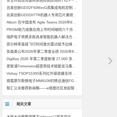
东芝开始出货面向系统控制应用的TXZ+™族入门级M4V组（搭载Arm Cortex‑M4内核的标准微控制器）工程样品
兆易创新GD32F50MxxG高集成电机控制MCU发布，赋能人形机器人关节驱动革新
兆易创新GD32H77R机器人专用芯片重磅亮相，精准赋能伺服驱动与关节控制
Altium 在中国发布 Agile Teams
2026年8月6日
PRISM助力成像应用上市时间缩短六个月，实战指南一文解读
202
瑞萨电子将携多款具身智能机器人解决方案，首次亮相2026中国具身智能机器人产业大会
高分辨率直接飞行时间激光雷达赋予边缘 AI 空间感知能力
2026年8
安森美公布2026年第二季度业绩
2026年8月6日
DigiKey 2026 年第二季度新增 27,000 多种现货零件和 104 家供应商
恩智浦Trimension超宽带技术赋能宝马集团Digital Key Plus及生命体存在检测功能
Vishay TSOP15300系列红外接收器支持所有主流遥控代码
2026年
搭载摩尔斯微电子MM8108的移远通信FGH200M Wi-Fi HaLow模组 现已通过四项国际认证 可投入量产
智汇公关推荐新闻稿——e络盟社区发起智能家居与医疗设计挑战赛
相关文章
大联大诠鼎集团携手Infineon以固态变压器重构配电效率新标杆