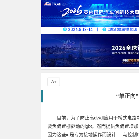
A+
“单正向
目前，为了防止高dv/dt应用于桥式电
要负偏置栅驱动的igbt。然而提供负偏置增
因为这些ic是专为接地操作而设计──与控制电路