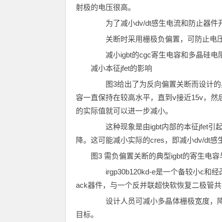
射极的电压很高。
为了减小dv/dt感生电流和防止器件
关断时采用栅极负偏置，可防止电压
减小igbt的cgc寄生电容和多晶硅电阻
减小本征jfet的影响
图3给出了为反向偏置关断而设计的典型
容一直保持在较高水平，直到v接近15v，然后才
的实际值就可以进一步减小。
这种现象是由igbt内部的本征jfet引
降。这可能减小实际的cres，即减小dv/dt感
图3 需负偏置关断的典型igbt的寄生电
irgp30b120kd-e是一个备较小c和经改良j
ack器件，与一个反并联超快软恢复二极管共同
设计人员可减小多晶体栅极宽度，降低
目标。