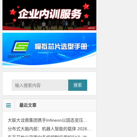
搜索
最近文章
大联大诠鼎集团携手Infineon以固态变压器重构配电效率新标杆
202
分布式大脑内部：机器人智能的载体
2026年8月6日