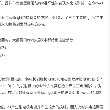
器件与负偏置栅驱动igbt进行性能表现的比较测试，在高dv/dt
考虑跟igbt结构有关的电容。图1显示了三个主要的igbt寄生电
c和栅极到发射极电容cge。
的，大部份的igbt数据表中都给出这些参数：
短路）
短路）
型半桥电路。集电极到栅极电容c和栅极到发射极电容c组成了
igbt（q1）的发射极上的dv/dt会在其栅极上产生正电压脉冲。对
v/dt的实际数值有直接关系。igbt本身的设计对减小c和c的比例
。
的阀值，q1产生集电极电流并产生很大的损耗，因为此时集电极到发