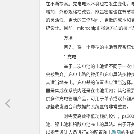
在不断提高。充电电池本身也在发生变化，
增加，外形规格在改变，能量密度也在节节
的灵活性、更长的工作时间、更低的成本和更高的
统设计。目前，microchip正将这方面
方法
首先，将一个典型的电池管理系统划
1.充电
基于二次电池的电池组不同于一次电
会被丢弃。充电电路的种类和充电算法多种
其适当地充电。充电器的位置也应适当选择
器是集成在系统内还是在电池组内；其他重要的
供多种充电管理产品，可用于单节或双节锂
那些收发语音和数据的系统显得非常重要。
对需要高效率低功耗的设计，ps200
池、镍电池和铅酸电池充电的算法。由于开关充
以指导设计人员进行ic的配置和
电路图
的生