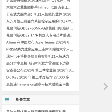
罗姆即将亮相2026深圳国际电力元件、可再生能源管理展览会暨研讨会
大联大诠鼎集团携手Infineon以固态变压器重构配电效率新标杆
202
分布式大脑内部：机器人智能的载体
2026年8月6日
东芝开始出货面向系统控制应用的TXZ+™族入门级M4V组（搭载Arm Cortex‑M4内核的标准微控制器）工程样品
兆易创新GD32F50MxxG高集成电机控制MCU发布，赋能人形机器人关节驱动革新
兆易创新GD32H77R机器人专用芯片重磅亮相，精准赋能伺服驱动与关节控制
Altium 在中国发布 Agile Teams
2026年8月6日
PRISM助力成像应用上市时间缩短六个月，实战指南一文解读
202
瑞萨电子将携多款具身智能机器人解决方案，首次亮相2026中国具身智能机器人产业大会
高分辨率直接飞行时间激光雷达赋予边缘 AI 空间感知能力
2026年8
安森美公布2026年第二季度业绩
2026年8月6日
DigiKey 2026 年第二季度新增 27,000 多种现货零件和 104 家供应商
恩智浦Trimension超宽带技术赋能宝马集团Digital Key Plus及生命体存在检测功能
相关文章
意法半导体推出新型电隔离栅极驱动器，借助先进隔离技术简化电源设计