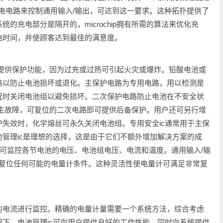
冲充电电路来控制通用输入/输出，可达到这一要求。这种拓扑提供了
的充电部分是隔开的，microchip拥有所需的算法来优化充
电时间，并使顾客达到最佳的满意度。
供保护功能，因为过充或过热可引起火灾或爆炸。铅酸电池或
路以防止电池损坏或退化。主保护电路为专用电路，用以检测是
况时关闭电池组以避免损坏。二次保护电路防止电池在不安全状
发生故障，可复位的二次电路即可提供后备保护。用户还可另行增
失效时，化学熔丝可永久关闭电池组。专用安全ic通常用于主保
管理ic是理想的选择，这是由于它们不额外增加解决方案的成
ps810，可监控各节电池的电压、电池组电压、电流和温度。通用输入/输
置和复位任何可能的电量计条件。这种灵活性使电量计可满足非常复
电流进行监控。精确的电量计量需要一个系统方法，综合考虑
下，电池管理ic可向用户提供良好的工作性能，同时向系统提供