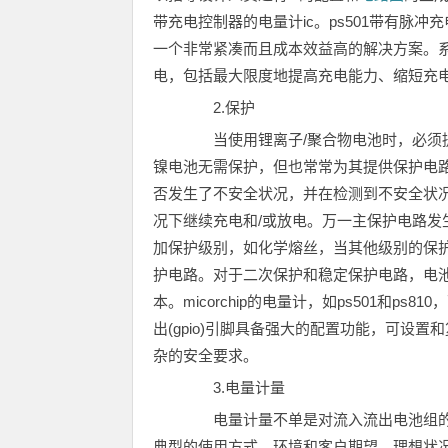
带充电控制器的电量计ic。ps501带有脉
一个非常紧凑而且成本效益高的解决方案。系统
电，包括最大限度地提高充电能力、缩短充
2.保护
当使用锂离子/聚合物电池时，必须提
镍电池无需保护，但也常常为其提供保护电
否发生了不安全状况，并在检测到不安全状
况下继续充电和/或放电。万一主保护电路
加保护级别，如化学熔丝，当其他级别的保护
护电路。对于二次保护和稳定保护电路，电池
本。micorchip的电量计，如ps501和
出(gpio)引脚具备强大的配置功能，可设
杂的安全要求。
3.电量计量
电量计量不单是对流入流出电池组的
典型的使用方式、环境和客户期望。理想状况