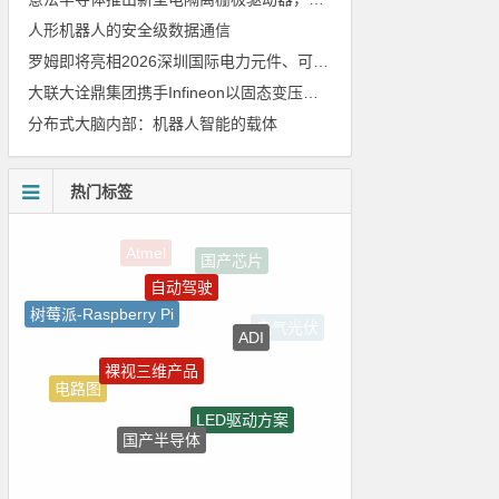
人形机器人的安全级数据通信
罗姆即将亮相2026深圳国际电力元件、可再生能源管理展览会暨研讨会
大联大诠鼎集团携手Infineon以固态变压器重构配电效率新标杆
分布式大脑内部：机器人智能的载体
热门标签
自动驾驶
树莓派-Raspberry Pi
ADI
裸视三维产品
电路图
LED驱动方案
国产半导体
homekit
强国之列
5G