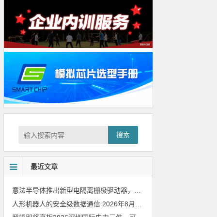
搜索
最近文章
意法半导体推出新型电隔离栅极驱动器，借助先进隔离技术简化电源设计
人形机器人的安全级数据通信
2026年8月8日