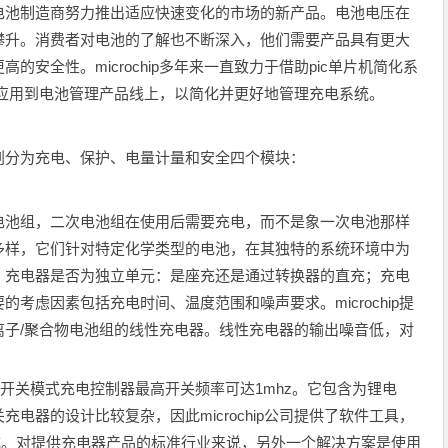
电池制造商努力推出适应快速变化的市场的新产品。电池电压在
攀升。消费者对电池的了解也不断深入，他们需要产品具有更大
安全性。microchip多年来一直致力于借助pic单片机简化系
的技术应用到电池管理产品线上，以简化并更好地管理充电系统。
分为充电、保护、电量计量和安全四个模块：
池组，二次电池组在使用后需要充电，而不是象一次电池那样
多样，它们针对特定化学类型的电池，在其独特的系统环境中为
。充电器是否为独立单元：是座充还是通过转换器的直充；充电
考虑因素包括充电时间、温度范围和噪声要求。microchip提
离子/聚合物电池组的线性充电器。线性充电器的输出噪音低，对
开关模式充电控制器最高开关频率可达1mhz。它包含为锂电
电器的设计比较复杂，因此microchip公司提供了软件工具，
成。对提供充电器产品的标准行业来说，另外一个解决方案是使用