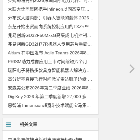
罗姆即将亮相2026深圳国际电力元件、可再生能源管理展览会暨研讨会
大联大诠鼎集团携手Infineon以固态变压器重构配电效率新标杆
202
分布式大脑内部：机器人智能的载体
2026年8月6日
东芝开始出货面向系统控制应用的TXZ+™族入门级M4V组（搭载Arm Cortex‑M4内核的标准微控制器）工程样品
兆易创新GD32F50MxxG高集成电机控制MCU发布，赋能人形机器人关节驱动革新
兆易创新GD32H77R机器人专用芯片重磅亮相，精准赋能伺服驱动与关节控制
Altium 在中国发布 Agile Teams
2026年8月6日
PRISM助力成像应用上市时间缩短六个月，实战指南一文解读
202
瑞萨电子将携多款具身智能机器人解决方案，首次亮相2026中国具身智能机器人产业大会
高分辨率直接飞行时间激光雷达赋予边缘 AI 空间感知能力
2026年8
安森美公布2026年第二季度业绩
2026年8月6日
DigiKey 2026 年第二季度新增 27,000 多种现货零件和 104 家供应商
恩智浦Trimension超宽带技术赋能宝马集团Digital Key Plus及生命体存在检测功能
相关文章
意法半导体推出新型电隔离栅极驱动器，借助先进隔离技术简化电源设计