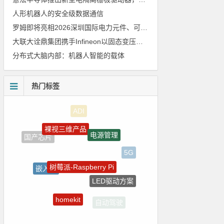
人形机器人的安全级数据通信
罗姆即将亮相2026深圳国际电力元件、可再生能源管理展览会暨研讨会
大联大诠鼎集团携手Infineon以固态变压器重构配电效率新标杆
分布式大脑内部：机器人智能的载体
热门标签
裸视三维产品
电源管理
国产芯片
5G
树莓派-Raspberry Pi
嵌入式
LED驱动方案
传感器信号
homekit
自动驾驶
Blackfin处理器