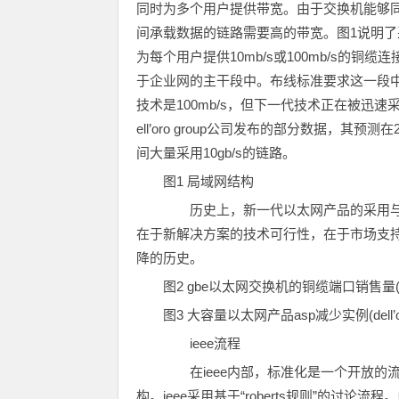
同时为多个用户提供带宽。由于交换机能够同
间承载数据的链路需要高的带宽。图1说明了
为每个用户提供10mb/s或100mb/s的铜缆
于企业网的主干段中。布线标准要求这一段中
技术是100mb/s，但下一代技术正在被迅速
ell’oro group公司发布的部分数据，其
间大量采用10gb/s的链路。
图1 局域网结构
历史上，新一代以太网产品的采用与否
在于新解决方案的技术可行性，在于市场支持
降的历史。
图2 gbe以太网交换机的铜缆端口销售量(dell’o
图3 大容量以太网产品asp减少实例(dell’oro
ieee流程
在ieee内部，标准化是一个开放的
构。ieee采用基于“roberts规则”的讨