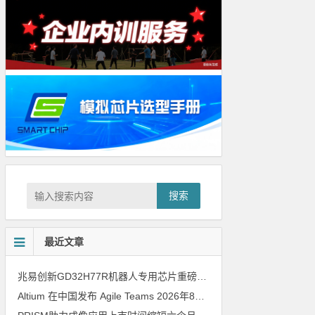
搜索
最近文章
兆易创新GD32H77R机器人专用芯片重磅亮相，精准赋能伺服驱动与关节控制
Altium 在中国发布 Agile Teams
2026年8月6日