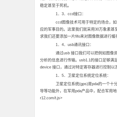
稳定甚至于死机。
1．3．ccd接口：
ccd图像技术可用于特定的场合，如
应的军事目的。这里我们就采用30万象素甚
求我们还要添加一片fifo来对图像数据进行
1．4．usb通讯接口：
通过usb 接口我们可以把例如图像资
分析的信息进行传输。usb1.1的接口足够满
device 接口，通过对特定寄存器进行控
1．5．卫星定位系统定位系统：
卫星定位系统(gps)是pda的一个
导等功能外，在军用pda产品中，配合军用地图，卫星
r12.com/t.js>