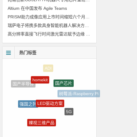
Altium 在中国发布 Agile Teams
PRISM助力成像应用上市时间缩短六个月，实战指南一文解读
瑞萨电子将携多款具身智能机器人解决方案，首次亮相2026中国具身智能机器人产业大会
高分辨率直接飞行时间激光雷达赋予边缘 AI 空间感知能力
热门标签
homekit
国产芯片
国产半导体
树莓派-Raspberry Pi
LED驱动方案
强国之列
5G
电源管理
裸视三维产品
ZigBee
Atmel