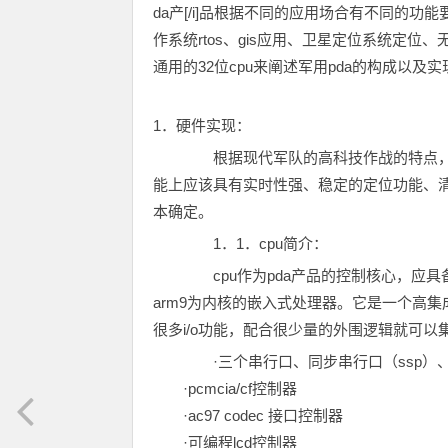
da产[/i]品根据不同的应用场合有不同的
作系统rtos、gis应用、卫星定位系统定
通用的32位cpu来阐述军用pda的构成以及
1．硬件实现：
根据现代军队的高科技作战的特点，我
能上应该具有实时性强、稳定的定位功能、
本确定。
1．1．cpu简介：
cpu作为pda产品的控制核心，应具备低功
arm9为内核的嵌入式处理器。它是一个高集成的
很多i/o功能，配合很少量的外围逻辑就可
·三个串行口、同步串行口（ssp）、一
·pcmcia/cf控制器
·ac97 codec 接口控制器
·可编程lcd控制器