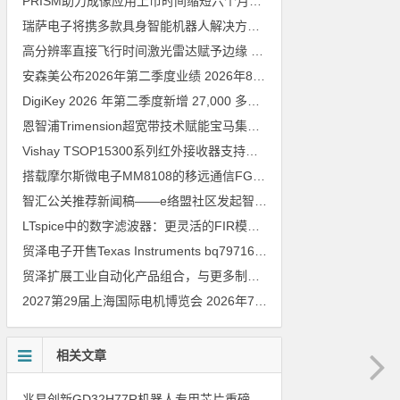
PRISM助力成像应用上市时间缩短六个月，实战指南一文解读
202
瑞萨电子将携多款具身智能机器人解决方案，首次亮相2026中国具身智能机器人产业大会
高分辨率直接飞行时间激光雷达赋予边缘 AI 空间感知能力
2026年8
安森美公布2026年第二季度业绩
2026年8月6日
DigiKey 2026 年第二季度新增 27,000 多种现货零件和 104 家供应商
恩智浦Trimension超宽带技术赋能宝马集团Digital Key Plus及生命体存在检测功能
Vishay TSOP15300系列红外接收器支持所有主流遥控代码
2026年
搭载摩尔斯微电子MM8108的移远通信FGH200M Wi-Fi HaLow模组 现已通过四项国际认证 可投入量产
智汇公关推荐新闻稿——e络盟社区发起智能家居与医疗设计挑战赛
LTspice中的数字滤波器：更灵活的FIR模型
2026年8月3日
贸泽电子开售Texas Instruments bq79716b-Q1汽车级16节电池监测器，可精确估算电动汽车续航里程
贸泽扩展工业自动化产品组合，与更多制造商合作以支持新一代系统
2027第29届上海国际电机博览会
2026年7月30日
相关文章
兆易创新GD32H77R机器人专用芯片重磅亮相，精准赋能伺服驱动与关节控制