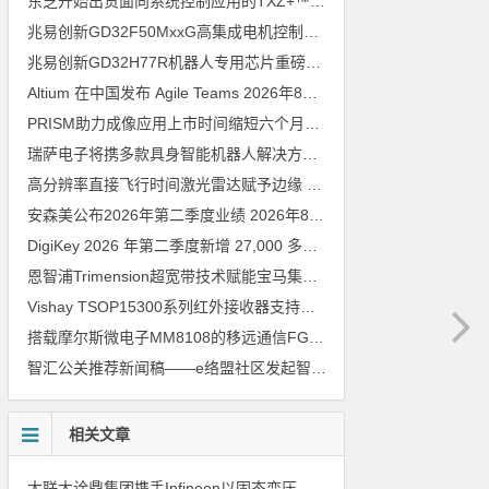
东芝开始出货面向系统控制应用的TXZ+™族入门级M4V组（搭载Arm Cortex‑M4内核的标准微控制器）工程样品
兆易创新GD32F50MxxG高集成电机控制MCU发布，赋能人形机器人关节驱动革新
兆易创新GD32H77R机器人专用芯片重磅亮相，精准赋能伺服驱动与关节控制
Altium 在中国发布 Agile Teams
2026年8月6日
PRISM助力成像应用上市时间缩短六个月，实战指南一文解读
202
瑞萨电子将携多款具身智能机器人解决方案，首次亮相2026中国具身智能机器人产业大会
高分辨率直接飞行时间激光雷达赋予边缘 AI 空间感知能力
2026年8
安森美公布2026年第二季度业绩
2026年8月6日
DigiKey 2026 年第二季度新增 27,000 多种现货零件和 104 家供应商
恩智浦Trimension超宽带技术赋能宝马集团Digital Key Plus及生命体存在检测功能
Vishay TSOP15300系列红外接收器支持所有主流遥控代码
2026年
搭载摩尔斯微电子MM8108的移远通信FGH200M Wi-Fi HaLow模组 现已通过四项国际认证 可投入量产
智汇公关推荐新闻稿——e络盟社区发起智能家居与医疗设计挑战赛
相关文章
大联大诠鼎集团携手Infineon以固态变压器重构配电效率新标杆