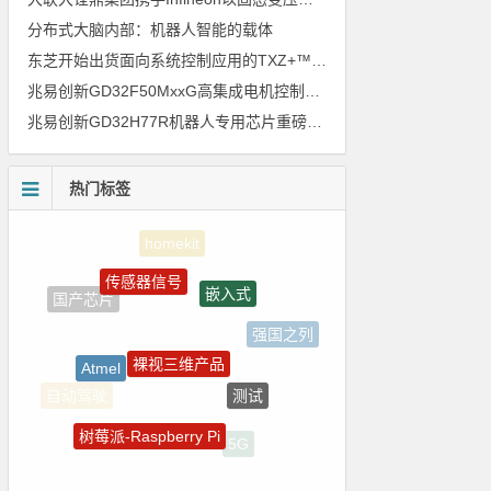
分布式大脑内部：机器人智能的载体
东芝开始出货面向系统控制应用的TXZ+™族入门级M4V组（搭载Arm Cortex‑M4内核的标准微控制器）工程样品
兆易创新GD32F50MxxG高集成电机控制MCU发布，赋能人形机器人关节驱动革新
兆易创新GD32H77R机器人专用芯片重磅亮相，精准赋能伺服驱动与关节控制
热门标签
传感器信号
嵌入式
国产芯片
强国之列
裸视三维产品
Atmel
测试
自动驾驶
树莓派-Raspberry Pi
5G
国产半导体