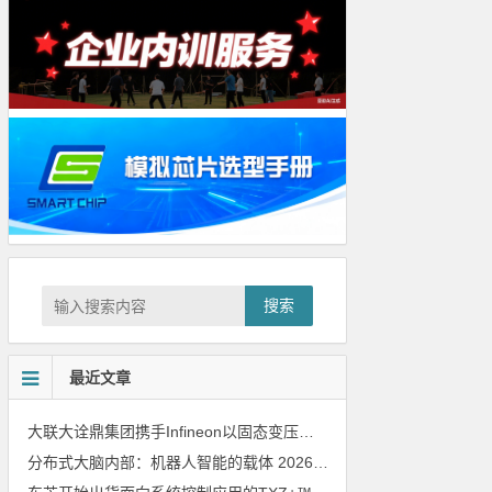
搜索
最近文章
大联大诠鼎集团携手Infineon以固态变压器重构配电效率新标杆
202
分布式大脑内部：机器人智能的载体
2026年8月6日