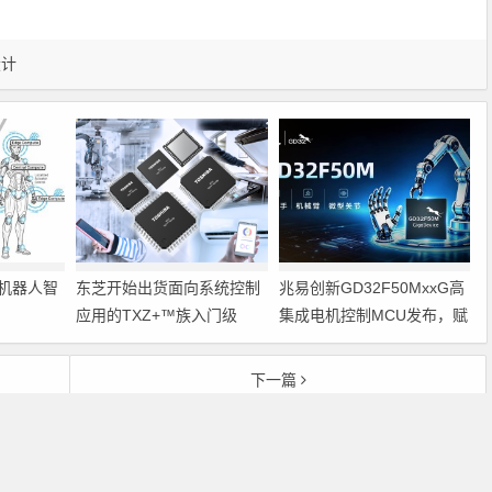
设计
机器人智
东芝开始出货面向系统控制
兆易创新GD32F50MxxG高
应用的TXZ+™族入门级
集成电机控制MCU发布，赋
M4V组（搭载Arm
能人形机器人关节驱动革新
Cortex‑M4内核的标准微控
下一篇
制器）工程样品
计
蓝牙芯片ROK101007在蓝牙语音系统中的应用
Copyright © 2026 电子通 版权所有. 备案号：
京ICP备17050710号-3