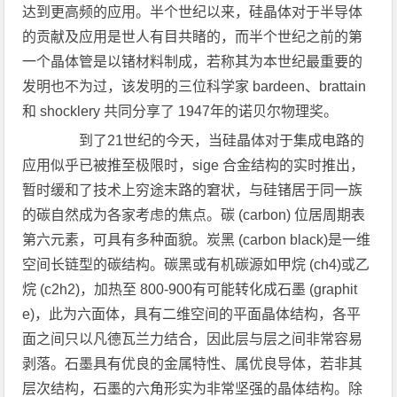
达到更高频的应用。半个世纪以来，硅晶体对于半导体
的贡献及应用是世人有目共睹的，而半个世纪之前的第
一个晶体管是以锗材料制成，若称其为本世纪最重要的
发明也不为过，该发明的三位科学家 bardeen、brattain
和 shocklery 共同分享了 1947年的诺贝尔物理奖。
到了21世纪的今天，当硅晶体对于集成电路的
应用似乎已被推至极限时，sige 合金结构的实时推出，
暂时缓和了技术上穷途末路的窘状，与硅锗居于同一族
的碳自然成为各家考虑的焦点。碳 (carbon) 位居周期表
第六元素，可具有多种面貌。炭黑 (carbon black)是一维
空间长链型的碳结构。碳黑或有机碳源如甲烷 (ch4)或乙
烷 (c2h2)，加热至 800-900有可能转化成石墨 (graphit
e)，此为六面体，具有二维空间的平面晶体结构，各平
面之间只以凡德瓦兰力结合，因此层与层之间非常容易
剥落。石墨具有优良的金属特性、属优良导体，若非其
层次结构，石墨的六角形实为非常坚强的晶体结构。除