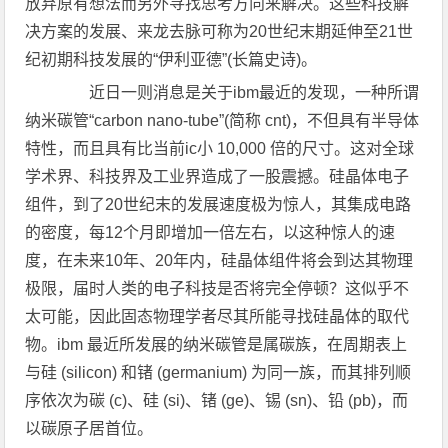
放弃原有想法而另外寻找思考方向来解决。这些科技解
决方案的发展、来龙去脉可称为20世纪末期延伸至21世
纪初期科技发展的“伊利亚德”(长篇史诗)。
近日一则消息是关于ibm最近的发现，一种所谓
纳米碳管“carbon nano-tube”(简称 cnt)，不但具有半导体
特性，而且具有比当前ic小 10,000 倍的尺寸。这对全球
学术界、科技界及工业界造成了一股震撼。硅晶体电子
组件，到了20世纪末的发展速度极为惊人，其集成电路
的密度，每12个月即增加一倍左右，以这种惊人的速
度，在未来10年、20年内，硅晶体组件将会到达其物理
极限，届时人类的电子科技是否将完全停顿？这似乎不
太可能，因此固态物理学者尽其所能寻找硅晶体的取代
物。ibm 最近所发展的纳米碳管是属碳族，在周期表上
与硅 (silicon) 和锗 (germanium) 为同一族，而其排列顺
序依次为碳 (c)、硅 (si)、锗 (ge)、锡 (sn)、铅 (pb)，而
以碳原子居首位。