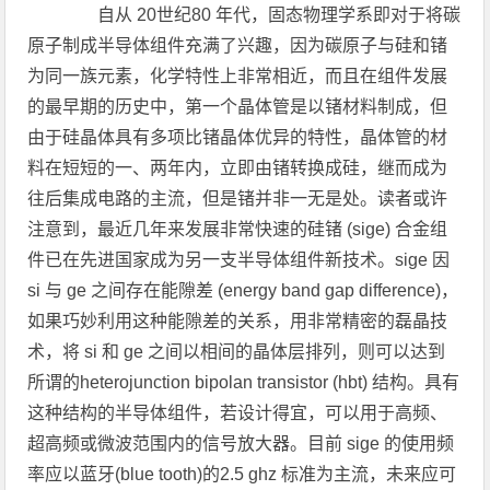
自从 20世纪80 年代，固态物理学系即对于将碳
原子制成半导体组件充满了兴趣，因为碳原子与硅和锗
为同一族元素，化学特性上非常相近，而且在组件发展
的最早期的历史中，第一个晶体管是以锗材料制成，但
由于硅晶体具有多项比锗晶体优异的特性，晶体管的材
料在短短的一、两年内，立即由锗转换成硅，继而成为
往后集成电路的主流，但是锗并非一无是处。读者或许
注意到，最近几年来发展非常快速的硅锗 (sige) 合金组
件已在先进国家成为另一支半导体组件新技术。sige 因
si 与 ge 之间存在能隙差 (energy band gap difference)，
如果巧妙利用这种能隙差的关系，用非常精密的磊晶技
术，将 si 和 ge 之间以相间的晶体层排列，则可以达到
所谓的heterojunction bipolan transistor (hbt) 结构。具有
这种结构的半导体组件，若设计得宜，可以用于高频、
超高频或微波范围内的信号放大器。目前 sige 的使用频
率应以蓝牙(blue tooth)的2.5 ghz 标准为主流，未来应可