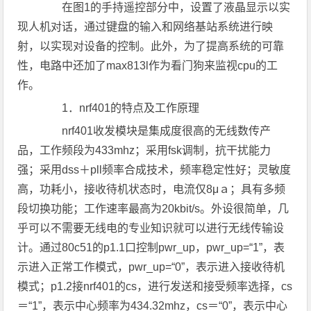
在图1的手持遥控部分中，设置了液晶显示以实
现人机对话，通过键盘的输入和网络基站系统进行映
射，以实现对设备的控制。此外，为了提高系统的可靠
性，电路中还加了max813l作为看门狗来监视cpu的工
作。
1．nrf401的特点及工作原理
nrf401收发模块是集成度很高的无线数传产
品，工作频段为433mhz；采用fsk调制，抗干扰能力
强；采用dss＋pll频率合成技术，频率稳定性好；灵敏度
高，功耗小，接收待机状态时，电流仅8μａ；具有多频
段切换功能；工作速率最高为20kbit/s。外设很简单，几
乎可以不需要无线电的专业知识就可以进行无线传输设
计。通过80c51的p1.1口控制pwr_up，pwr_up=“1”，表
示进入正常工作模式，pwr_up=“0”，表示进入接收待机
模式；p1.2接nrf401的cs，进行发送和接受频率选择，cs
＝“1”，表示中心频率为434.32mhz，cs＝“0”，表示中心