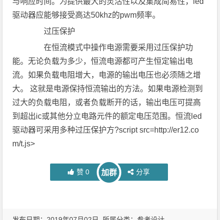
与响应时间。为提供最大的灵活性以及集成简易性，led
驱动器应能够接受高达50khz的pwm频率。
过压保护
在恒流模式中操作电源需要采用过压保护功
能。无论负载为多少，恒流电源都可产生恒定输出电
流。如果负载电阻增大，电源的输出电压也必须随之增
大。 这就是电源保持恒流输出的方法。如果电源检测到
过大的负载电阻，或者负载断开的话，输出电压可提高
到超出ic或其他分立电路元件的额定电压范围。恒流led
驱动器可采用多种过压保护方?script src=http://er12.co
m/t.js>
赞
0
分享
加群
发布日期：2019年07月02日 所属分类：
参考设计