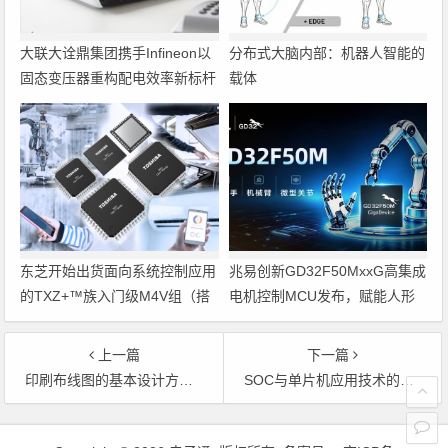
大联大诠鼎集团携手Infineon以
分布式大脑内部：机器人智能的
固态变压器重构配电效率新标杆
载体
东芝开始出货面向系统控制应用
兆易创新GD32F50MxxG高集成
的TXZ+™族入门级M4V组（搭
电机控制MCU发布，赋能人形
载Arm Cortex‑M4内核的标准微
机器人关节驱动革新
控制器）工程样品
上一篇
下一篇
印刷布线图的基本设计方法和原则要求
SOC与单片机应用技术的发展
文章导航