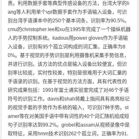
贵。利用数据手套等典型传感设备的方法，台湾大学的li
ang等人利用单个vpl数据手套作为手语输入设备，可识
别台湾手语课本中的250个基本词条，识别率为90.5%。
cmu的christopher lee和xu在1995年完成了一个操纵机器
人的手势控制系统。kadous用power gloves作为手语输
入设备，识别有95个孤立词构成的词汇集，正确率为8
0%。基于视觉的手势识别是利用摄像机采集手势信息，
并进行识别。该方法的优点是输入设备比较便宜，但识
别率比较底，实时性较差，特别是很难用于大词汇量的
手语录的识别。在基于视觉的方法方面，具有代表性的
研究成果包括：1991年富士通实验室完成了对46个手语
符号的识别工作。davis和shah将戴上指间具有高亮标记
的视觉手套的手势作为系统的输入，可识别7种手势。st
arner等在对美国手语中带有词性的40个词汇随机组成短
句子识别率达到99.2%。grobel和assam从视频录像中是
取特征，采用hmm技术识别262个孤立词，正确率为91.