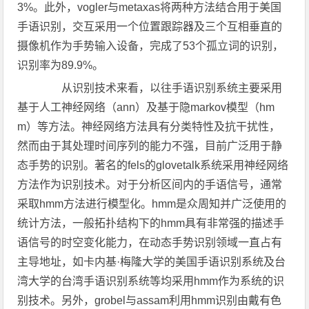
3%。此外，vogler与metaxas将两种方法结合用于美国
手语识别，交互采用一个位置跟踪器及三个互相垂直的
摄像机作为手势输入设备，完成了53个孤立词的识别，
识别率为89.9%。
从识别技术来看，以往手语识别系统主要采用
基于人工神经网络（ann）及基于隐markov模型（hm
m）等方法。神经网络方法具有分类特性及抗干扰性，
然而由于其处理时间序列的能力不强，目前广泛用于静
态手势的识别。著名的fels的glovetalk系统采用神经网络
方法作为识别技术。对于分析区间内的手语信号，通常
采取hmm方法进行模型化。hmm是众周知并广泛使用的
统计方法，一般拓扑结构下的hmm具有非常强的描述手
语信号的时空变化能力，在动态手势识别领域一直占有
主导地址，如卡内基·梅隆大学的美国手语识别系统及台
湾大学的台湾手语识别系统等均采用hmm作为系统的识
别技术。另外，grobel与assam利用hmm识别由戴有色