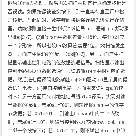
迟约10ms去抖动，然后再次扫描被锁定行以确定按键是
否误读。如果按键被证实按下，则一直等待直至用户松
开该键。与此同时，数字键码将被保存到先进先出存储
器，功能键则直接产生中断请求信号irq，通知cpu读取键
码dbo[0~7]。(2)fifo ram中数据容量为16位。每4位对应
一个字形符，所以七段led数码管需要4位。(3)扫描发生
器一方面产生led的位选信号dsl[0~3]，另一方面产生扫
描显示输出控制电路的位数据选通信号。扫描显示输出
控制电路根据位数据选通信号读取fifo ram中相对应的数
据，然后送七段译码电路输出dp[0~6]驱动led显示屏的段
选信号电极。(4)接口控制电路一方面用来识别cpu的读
时序；另一方面用来对地址信号线a1a0译码，实现对输
出数据的选择。若a0a1="00"，则输出fifo ram中的低字
节数据；若a0a1="01"，则输出fifo ram中的高字节数
据；若a0a1="10"，则输出控制数据(表明row、col、dat
中哪一个被按下)；若a0a1="11"，则不输出fifo ram中的