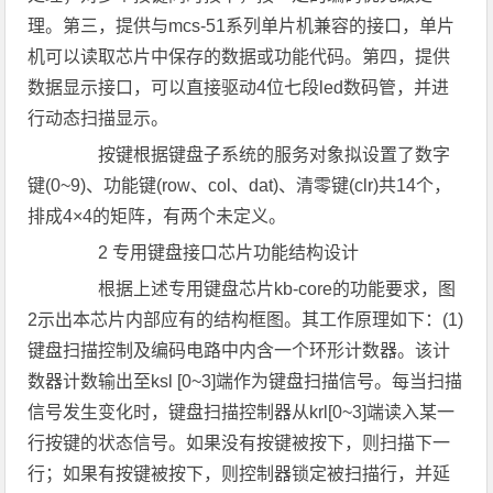
理。第三，提供与mcs-51系列单片机兼容的接口，单片
机可以读取芯片中保存的数据或功能代码。第四，提供
数据显示接口，可以直接驱动4位七段led数码管，并进
行动态扫描显示。
按键根据键盘子系统的服务对象拟设置了数字
键(0~9)、功能键(row、col、dat)、清零键(clr)共14个，
排成4×4的矩阵，有两个未定义。
2 专用键盘接口芯片功能结构设计
根据上述专用键盘芯片kb-core的功能要求，图
2示出本芯片内部应有的结构框图。其工作原理如下：(1)
键盘扫描控制及编码电路中内含一个环形计数器。该计
数器计数输出至ksl [0~3]端作为键盘扫描信号。每当扫描
信号发生变化时，键盘扫描控制器从krl[0~3]端读入某一
行按键的状态信号。如果没有按键被按下，则扫描下一
行；如果有按键被按下，则控制器锁定被扫描行，并延