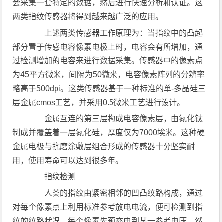
会采集一套特定的数据，然后进行快速分析和认证。这
两类指纹传感器将得到越来越广泛的应用。
上述两类传感器工作原理为：当指纹中的凸起
部分置于传感电容像素电极上时，电容会有所增加，通
过检测增加的电容来进行数据采集。传感器中的像素点
为45平方微米，间隔为50微米，电容像素阵列的分辨率
略高于500dpi。这类传感器基于一种标准的单-多晶硅三
层金属cmos工艺，并采用0.5微米工艺进行设计。
金属互连的第三层构成电容像素层，由氮化钛
制成并覆盖着一层氮化硅，厚度仅为7000埃米。这种硬
金属电极与抗磨涂敷层组合形成的传感器十分坚实耐
用，使用寿命可以达到很多年。
指纹检测
人类的指纹由紧密相邻的凹凸纹路构成，通过
对每个像素点上利用标准参考放电电流，便可检测到指
纹的纹路状况。每个像素先预充电到某一参考电压，然