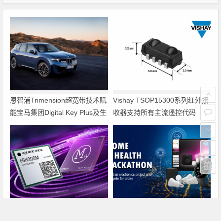
恩智浦Trimension超宽带技术赋
Vishay TSOP15300系列红外接
能宝马集团Digital Key Plus及生
收器支持所有主流遥控代码
命体存在检测功能
搭载摩尔斯微电子MM8108的移
智汇公关推荐新闻稿——e络盟
远通信FGH200M Wi-Fi HaLow
社区发起智能家居与医疗设计挑