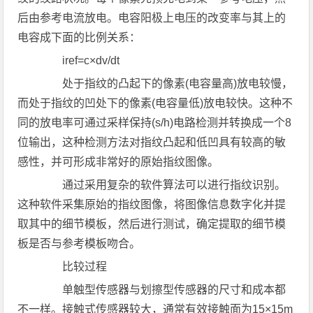
后由参考电流放电。电容阳极上电压的改变率与其上的
电容成下面的比例关系：
iref=c×dv/dt
处于指纹的凸起下的像素(电容量高)放电较慢，
而处于指纹的凹处下的像素(电容量低)放电较快。这种不
同的放电率可通过采样保持(s/h)电路检测并转换成一个8
位输出，这种检测方法对指纹凸起和低凹具有较高的敏
感性，并可形成非常好的原始指纹图像。
通过采用复杂的软件算法可以进行指纹识别。
这种软件采集原始的指纹图像，将图像信息数字化并提
取其中的细节模板，然后进行测试，确定提取的细节模
板是否与参考模板吻合。
比较过程
单触型传感器与划擦型传感器的尺寸和成本都
不一样。接触式传感器较大，通常有效接触面为15×15m