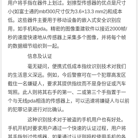
用户将手指在器件上划过。划擦型传感器的优点是尺寸
小(如富士通的mbf300尺寸仅为3.6×13.3 mm2)和成本
低。这些器件主要用于移动设备的嵌入式安全识别应
用，如手机和pda。精密的图像重建软件以接近2000帧/
秒的速度快速地从传感器上采集多个图像，并将每个帧
的数据细节组织到一起。
信息及认证
毫无疑问，便携式低成本指纹识别技术对我们
的生活意义深远。例如，今后警察可在一个犯罪高发区
截住一名嫌疑人，要求其提供指纹而不是身份证或汽车
驾照。此人则将其右手的第一、二或第三个手指置于一
个与无线pda相连的传感器上，可以迅速将嫌疑人与以前
的犯罪记录进行对比确认。
这种识别技术对于被盗的手机用户也有好处。
手机开机时要求用户通过一个快速的认证过程，用户将
其手指划过传感器，如果通过认证则授权使用手机的各