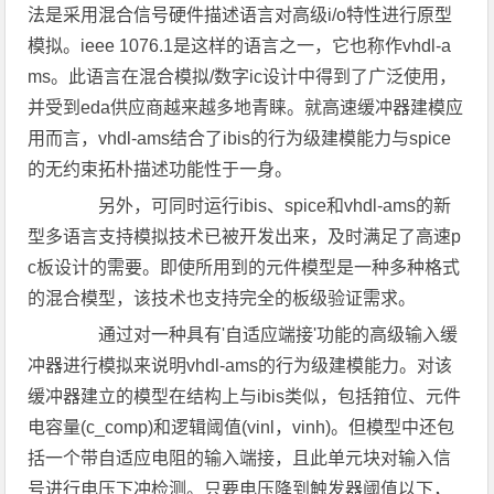
法是采用混合信号硬件描述语言对高级i/o特性进行原型
模拟。ieee 1076.1是这样的语言之一，它也称作vhdl-a
ms。此语言在混合模拟/数字ic设计中得到了广泛使用，
并受到eda供应商越来越多地青睐。就高速缓冲器建模应
用而言，vhdl-ams结合了ibis的行为级建模能力与spice
的无约束拓朴描述功能性于一身。
另外，可同时运行ibis、spice和vhdl-ams的新
型多语言支持模拟技术已被开发出来，及时满足了高速p
c板设计的需要。即使所用到的元件模型是一种多种格式
的混合模型，该技术也支持完全的板级验证需求。
通过对一种具有'自适应端接'功能的高级输入缓
冲器进行模拟来说明vhdl-ams的行为级建模能力。对该
缓冲器建立的模型在结构上与ibis类似，包括箝位、元件
电容量(c_comp)和逻辑阈值(vinl，vinh)。但模型中还包
括一个带自适应电阻的输入端接，且此单元块对输入信
号进行电压下冲检测。只要电压降到触发器阈值以下，