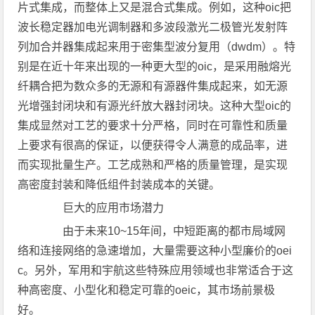
片式集成，而整体上又是混合式集成。例如，这种oic把
波长稳定器加电光调制器和多波段激光二极管光发射阵
列加合并器集成起来用于密集型波分复用（dwdm）。特
别是在近十年来出现的一种更大型的oic，是采用融熔光
纤耦合把为数众多的无源和有源器件集成起来，如无源
光增强封闭块和有源光纤放大器封闭块。这种大型oic的
集成显然对工艺的要求十分严格，同时在可靠性和质量
上要求有很高的保证，以便获得令人满意的成品率，进
而实现批量生产。工艺成熟和严格的质量管理，是实现
高密度封装和降低组件封装成本的关键。
巨大的应用市场潜力
由于未来10~15年间，中短距离的都市局域网
络和连接网络的急速增加，大量需要这种小型廉价的oei
c。另外，军用和宇航这些特殊应用领域也非常适合于这
种高密度、小型化和稳定可靠的oeic，其市场前景极
好。