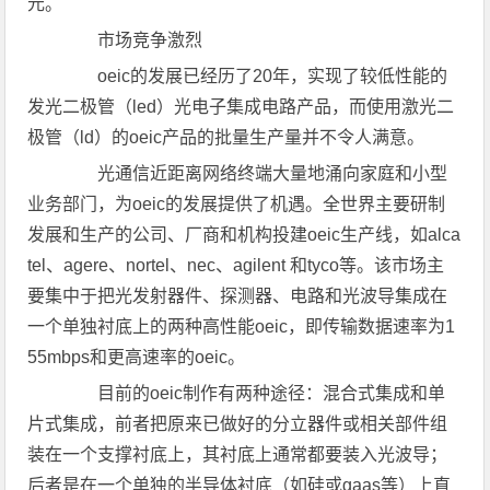
元。
市场竞争激烈
oeic的发展已经历了20年，实现了较低性能的
发光二极管（led）光电子集成电路产品，而使用激光二
极管（ld）的oeic产品的批量生产量并不令人满意。
光通信近距离网络终端大量地涌向家庭和小型
业务部门，为oeic的发展提供了机遇。全世界主要研制
发展和生产的公司、厂商和机构投建oeic生产线，如alca
tel、agere、nortel、nec、agilent 和tyco等。该市场主
要集中于把光发射器件、探测器、电路和光波导集成在
一个单独衬底上的两种高性能oeic，即传输数据速率为1
55mbps和更高速率的oeic。
目前的oeic制作有两种途径：混合式集成和单
片式集成，前者把原来已做好的分立器件或相关部件组
装在一个支撑衬底上，其衬底上通常都要装入光波导；
后者是在一个单独的半导体衬底（如硅或gaas等）上直