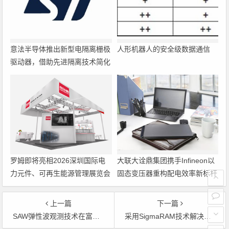
意法半导体推出新型电隔离栅极
人形机器人的安全级数据通信
驱动器，借助先进隔离技术简化
电源设计
罗姆即将亮相2026深圳国际电
大联大诠鼎集团携手Infineon以
力元件、可再生能源管理展览会
固态变压器重构配电效率新标杆
暨研讨会
上一篇
下一篇
SAW弹性波观测技术在富士通问世
采用SigmaRAM技术解决高速存储和缓存器件的带宽瓶径