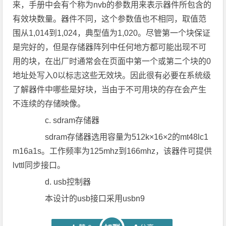
来，手册中会有个称为nvb的参数用来表示器件所包含的
有效块数量。器件不同，这个参数值也不相同，取值范
围从1,014到1,024，典型值为1,020。尽管第一个块保证
是完好的，但是存储器阵列中任何地方都可能出现不可
用的块，在出厂时通常会在页面中第一个或第二个块的0
地址处写入0以标志这些无效块。因此很有必要在系统级
了解器件中哪些是好块，当由于不可用块的存在会产生
不连续的存储映像。
c. sdram存储器
sdram存储器选用容量为512k×16×2的mt48lc1
m16a1s。工作频率为125mhz到166mhz，该器件可提供
lvttl同步接口。
d. usb控制器
本设计的usb接口采用usbn9