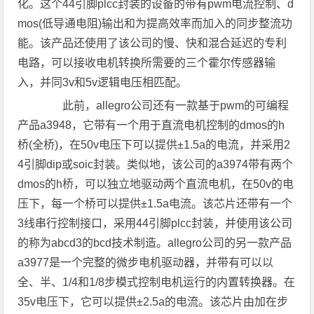
化。这个44引脚plcc封装的设备的带有pwm电流控制、d
mos(低导通电阻)输出和为提高效率而加入的同步整流功
能。该产品还使用了该公司的慢、快和混合延迟的专利
电路，可以接收电机转换所需要的三个霍尔传感器输
入，并同3v和5v逻辑电压相匹配。
此前，allegro公司还有一款基于pwm的可编程
产品a3948，它带有一个用于直流电机控制的dmos的h
桥(全桥)，在50v电压下可以提供±1.5a的电流，并采用2
4引脚dip或soic封装。类似地，该公司的a3974带有两个
dmos的h桥，可以独立地驱动两个直流电机，在50v的电
压下，每一个桥可以提供±1.5a电流。该芯片还带有一个
3线串行控制接口，采用44引脚plcc封装，并使用该公司
的称为abcd3的bcd技术制造。allegro公司的另一款产品
a3977是一个完整的微步电机驱动器，并带有可以以
全、半、1/4和1/8步模式控制电机运行的内置转换器。在
35v电压下，它可以提供±2.5a的电流。该芯片由加在步