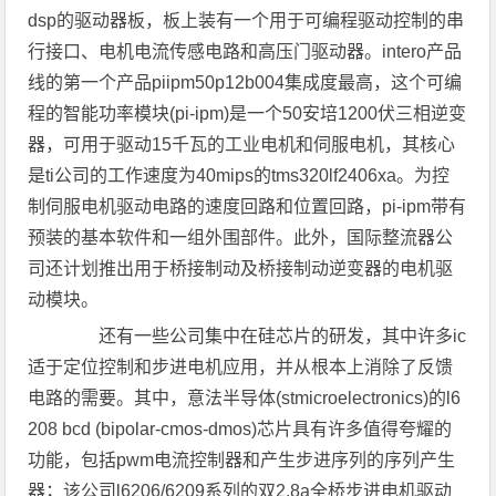
dsp的驱动器板，板上装有一个用于可编程驱动控制的串
行接口、电机电流传感电路和高压门驱动器。intero产品
线的第一个产品piipm50p12b004集成度最高，这个可编
程的智能功率模块(pi-ipm)是一个50安培1200伏三相逆变
器，可用于驱动15千瓦的工业电机和伺服电机，其核心
是ti公司的工作速度为40mips的tms320lf2406xa。为控
制伺服电机驱动电路的速度回路和位置回路，pi-ipm带有
预装的基本软件和一组外围部件。此外，国际整流器公
司还计划推出用于桥接制动及桥接制动逆变器的电机驱
动模块。
还有一些公司集中在硅芯片的研发，其中许多ic
适于定位控制和步进电机应用，并从根本上消除了反馈
电路的需要。其中，意法半导体(stmicroelectronics)的l6
208 bcd (bipolar-cmos-dmos)芯片具有许多值得夸耀的
功能，包括pwm电流控制器和产生步进序列的序列产生
器；该公司l6206/6209系列的双2.8a全桥步进电机驱动