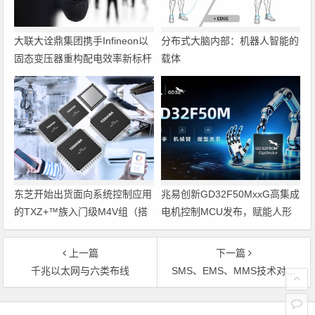
大联大诠鼎集团携手Infineon以
分布式大脑内部：机器人智能的
固态变压器重构配电效率新标杆
载体
东芝开始出货面向系统控制应用
兆易创新GD32F50MxxG高集成
的TXZ+™族入门级M4V组（搭
电机控制MCU发布，赋能人形
载Arm Cortex‑M4内核的标准微
机器人关节驱动革新
控制器）工程样品
上一篇
下一篇
千兆以太网与六类布线
SMS、EMS、MMS技术对比一览表
文章导航