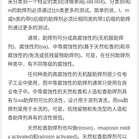
来分类到一个特定的类别(详情参阅j-std-004)。分类到l和
m的助焊剂必须通过比h类更多的测试。简单的说，l、m
或h类的带0后缀的助焊剂必须比相同类的带1后缀的助焊
剂通过更多的测试。
通常，助焊剂可分成高腐蚀性的(无机酸助焊
剂)、腐蚀性的(oa)、中等腐蚀性的(基于天然松香的)和非
腐蚀性的(免洗或低残留物助焊剂)。可是，在任何助焊剂
种类中，有不同等级的腐蚀性。
任何种类的高腐蚀性的无机酸助焊剂很少在电
子工业中使用，而中等腐蚀性的助焊剂通常只使用在商
业电子中。中等腐蚀性的天然松香和人造松香助焊剂具
有与oa助焊剂可比的活性，设计用于溶剂清洗，而oa助
焊剂是用于水洗的。可是，低残留物和免洗型的人造松
香助焊剂具有的活性很低。
天然松香助焊剂也叫做r(rosin)，rma(rosin mildl
y activated)和ra(rosin activated)。天然松香助焊剂可以