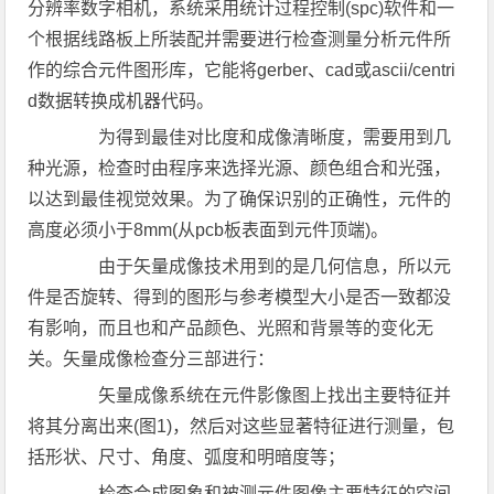
分辨率数字相机，系统采用统计过程控制(spc)软件和一
个根据线路板上所装配并需要进行检查测量分析元件所
作的综合元件图形库，它能将gerber、cad或ascii/centri
d数据转换成机器代码。
为得到最佳对比度和成像清晰度，需要用到几
种光源，检查时由程序来选择光源、颜色组合和光强，
以达到最佳视觉效果。为了确保识别的正确性，元件的
高度必须小于8mm(从pcb板表面到元件顶端)。
由于矢量成像技术用到的是几何信息，所以元
件是否旋转、得到的图形与参考模型大小是否一致都没
有影响，而且也和产品颜色、光照和背景等的变化无
关。矢量成像检查分三部进行：
矢量成像系统在元件影像图上找出主要特征并
将其分离出来(图1)，然后对这些显著特征进行测量，包
括形状、尺寸、角度、弧度和明暗度等；
检查合成图象和被测元件图像主要特征的空间