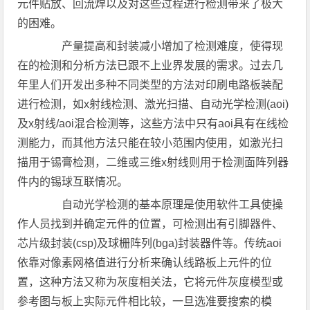
元件贴放、回流焊以及对这些过程进行检测带来了极大
的困难。
产量提高和封装减小增加了检测难度，使得现
在的检测和分析方法已跟不上业界发展的需求。过去几
年里人们开发出多种不同类型的方法对印刷电路板装配
进行检测，如x射线检测、激光扫描、自动光学检测(aoi)
及x射线/aoi混合检测等，这些方法中只有aoi具有在线检
测能力，而其他方法只能在较小范围内使用，如激光扫
描用于锡膏检测，二维或三维x射线则用于检测面阵列器
件内的锡球互联情况。
自动光学检测的基本原理是使用软件工具使操
作人员找到并确定元件的位置，可检测出有引脚器件、
芯片级封装(csp)及球栅阵列(bga)封装器件等。传统aoi
依靠对像素网格值进行分析来确认线路板上元件的位
置，这种方法又称为灰度相关法，它将元件灰度模型或
参考图与板上实际元件相比较，一旦选准要搜索的模