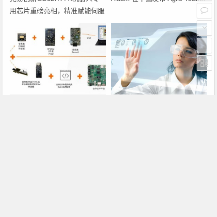
用芯片重磅亮相，精准赋能伺服
驱动与关节控制
PRISM助力成像应用上市时间缩
瑞萨电子将携多款具身智能机器
短六个月，实战指南一文解读
人解决方案，首次亮相2026中
国具身智能机器人产业大会
上一篇
下一篇
使用聚焦白光的选择性焊接
IEEE1394技术及其应用
文章导航
Copyright © 2026 电子通 版权所有. 备案号：
京ICP备
17050710号-3