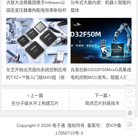
大联大诠鼎集团携手Infineon以
分布式大脑内部：机器人智能的
固态变压器重构配电效率新标杆
载体
东芝开始出货面向系统控制应用
兆易创新GD32F50MxxG高集成
的TXZ+™族入门级M4V组（搭
电机控制MCU发布，赋能人形
载Arm Cortex‑M4内核的标准微
机器人关节驱动革新
控制器）工程样品
上一篇
下一篇
在分子级水平上构建芯片
简述芯片封装技术
文章导航
Copyright © 2026 电子通 版权所有. 备案号：
京ICP备
17050710号-3