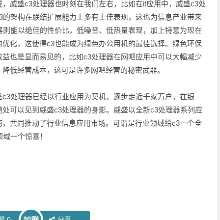
盛c3处理器也时刻在我们左右，比如在it应用中，威盛c3处
3的架构在联结扩展能力上多有上佳表现，这也为信息产业带来
器则能以绝佳的性价比，低噪音、低热量表现，加上特意为现在
优化，这使得c3也能成为绿色办公用机的最佳选择。绿色环保
益也是显而易见的，比如c3处理器在网吧应用中可以大幅减少
，降低经营成本，这可是许多网吧经营的秘密武器。
3处理器已经以行业应用为契机，逐步走近千家万户，在银
处可以见到威盛c3处理器的身影。威盛以全新c3处理器系列应
，共同推动了行业信息应用市场。可谓是行业领域给c3一个全
领域一个惊喜！
赞
0
分享