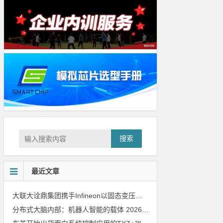
搜索
最近文章
大联大诠鼎集团携手Infineon以固态变压器重构配电效率新标杆
202
分布式大脑内部：机器人智能的载体
2026年8月6日