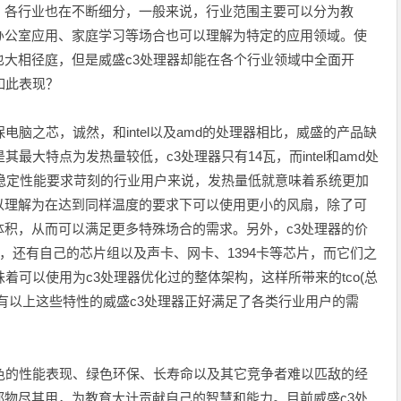
，各行业也在不断细分，一般来说，行业范围主要可以分为教
办公室应用、家庭学习等场合也可以理解为特定的应用领域。使
大相径庭，但是威盛c3处理器却能在各个行业领域中全面开
如此表现？
之芯，诚然，和intel以及amd的处理器相比，威盛的产品缺
最大特点为发热量较低，c3处理器只有14瓦，而intel和amd处
对稳定性能要求苛刻的行业用户来说，发热量低就意味着系统更加
以理解为在达到同样温度的要求下可以使用更小的风扇，除了可
积，从而可以满足更多特殊场合的需求。另外，c3处理器的价
，还有自己的芯片组以及声卡、网卡、1394卡等芯片，而它们之
着可以使用为c3处理器优化过的整体架构，这样所带来的tco(总
有以上这些特性的威盛c3处理器正好满足了各类行业用户的需
的性能表现、绿色环保、长寿命以及其它竞争者难以匹敌的经
物尽其用，为教育大计贡献自己的智慧和能力。目前威盛c3处