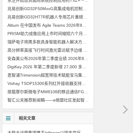
东芝开始出货面向系统控制应用的TXZ+™族入门级M4V组（搭载Arm Cortex‑M4内核的标准微控制器）工程样品
兆易创新GD32F50MxxG高集成电机控制MCU发布，赋能人形机器人关节驱动革新
兆易创新GD32H77R机器人专用芯片重磅亮相，精准赋能伺服驱动与关节控制
Altium 在中国发布 Agile Teams
2026年8月6日
PRISM助力成像应用上市时间缩短六个月，实战指南一文解读
202
瑞萨电子将携多款具身智能机器人解决方案，首次亮相2026中国具身智能机器人产业大会
高分辨率直接飞行时间激光雷达赋予边缘 AI 空间感知能力
2026年8
安森美公布2026年第二季度业绩
2026年8月6日
DigiKey 2026 年第二季度新增 27,000 多种现货零件和 104 家供应商
恩智浦Trimension超宽带技术赋能宝马集团Digital Key Plus及生命体存在检测功能
Vishay TSOP15300系列红外接收器支持所有主流遥控代码
2026年
搭载摩尔斯微电子MM8108的移远通信FGH200M Wi-Fi HaLow模组 现已通过四项国际认证 可投入量产
智汇公关推荐新闻稿——e络盟社区发起智能家居与医疗设计挑战赛
相关文章
大联大诠鼎集团携手Infineon以固态变压器重构配电效率新标杆