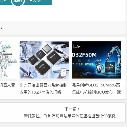
加群
设计
机器人智
东芝开始出货面向系统控制
兆易创新GD32F50MxxG高
应用的TXZ+™族入门级
集成电机控制MCU发布，赋
M4V组（搭载Arm
能人形机器人关节驱动革新
Cortex‑M4内核的标准微控
下一篇
制器）工程样品
摩托罗拉、飞利浦与意法半导体联盟推出首个90毫微米CMOS设计平台