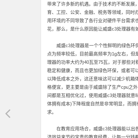
带来了许多新的机遇。由于技术的不断发展
育、工控、公安、金融、税务等领域，同时
用环境的不同导致了各行业对硬件平台需求也
花，那么，是什么原因能让威盛c3处理器有
威盛c3处理器是一个个性鲜明的绿色环保电脑
点为频率较低，目前最高频率为1g左右，但是其
理器的功率大约为40瓦至75瓦，对于那些
稳定和健康，而且也更加绿色环保，或者可
以降低成本之外，这还意味这可以减少机箱体
格便宜，更主要是由于威盛除了生产cpu之外
间都是互相优化过，使用威盛c3处理器就意味
体拥有成本)下降程度自然是非常明显，而拥
求。
在教育应用场合，威盛c3处理器能以出色
济效益来节约宝贵的教育经费，让每一分钱都