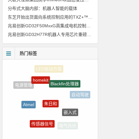
分布式大脑内部：机器人智能的载体
东芝开始出货面向系统控制应用的TXZ+™族入门级M4V组（搭载Arm Cortex‑M4内核的标准微控制器）工程样品
兆易创新GD32F50MxxG高集成电机控制MCU发布，赋能人形机器人关节驱动革新
兆易创新GD32H77R机器人专用芯片重磅亮相，精准赋能伺服驱动与关节控制
热门标签
homekit
Blackfin处理器
电源管理
自动驾驶
朱日和
Atmel
嵌入式
ZigBee
传感器信号
电气光伏
树莓派-Raspberry Pi