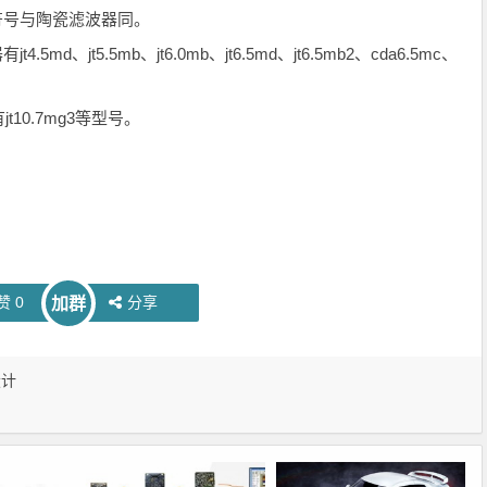
符号与陶瓷滤波器同。
jt5.5mb、jt6.0mb、jt6.5md、jt6.5mb2、cda6.5mc、
0.7mg3等型号。
赞
0
分享
加群
设计