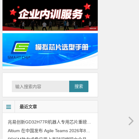
搜索
最近文章
兆易创新GD32H77R机器人专用芯片重磅亮相，精准赋能伺服驱动与关节控制
Altium 在中国发布 Agile Teams
2026年8月6日