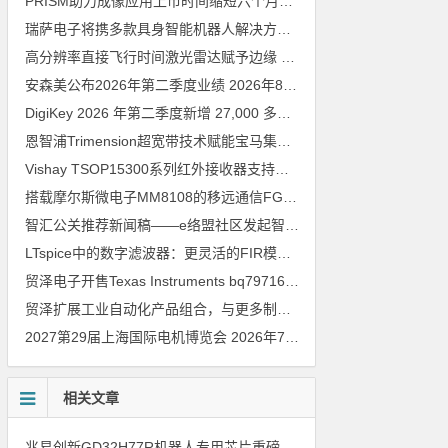
PRISM助力成像应用上市时间缩短六个月，实战指南一文解读
202
瑞萨电子将携多款具身智能机器人解决方案，首次亮相2026中国具身智能机器人产业大会
高分辨率直接飞行时间激光雷达赋予边缘 AI 空间感知能力
2026年8
安森美公布2026年第二季度业绩
2026年8月6日
DigiKey 2026 年第二季度新增 27,000 多种现货零件和 104 家供应商
恩智浦Trimension超宽带技术赋能宝马集团Digital Key Plus及生命体存在检测功能
Vishay TSOP15300系列红外接收器支持所有主流遥控代码
2026年
搭载摩尔斯微电子MM8108的移远通信FGH200M Wi-Fi HaLow模组 现已通过四项国际认证 可投入量产
智汇公关推荐新闻稿——e络盟社区发起智能家居与医疗设计挑战赛
LTspice中的数字滤波器：更灵活的FIR模型
2026年8月3日
贸泽电子开售Texas Instruments bq79716b-Q1汽车级16节电池监测器，可精确估算电动汽车续航里程
贸泽扩展工业自动化产品组合，与更多制造商合作以支持新一代系统
2027第29届上海国际电机博览会
2026年7月30日
相关文章
兆易创新GD32H77R机器人专用芯片重磅亮相，精准赋能伺服驱动与关节控制