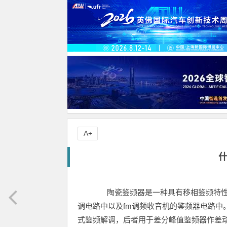
A+
陶瓷鉴频器是一种具有移相鉴频特性
调电路中以及fm调频收音机的鉴频器电路中
式鉴频解调，后者用于差分峰值鉴频器作差