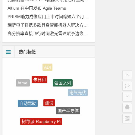
Altium 在中国发布 Agile Teams
PRISM助力成像应用上市时间缩短六个月，实战指南一文解读
瑞萨电子将携多款具身智能机器人解决方案，首次亮相2026中国具身智能机器人产业大会
高分辨率直接飞行时间激光雷达赋予边缘 AI 空间感知能力
热门标签
朱日和
强国之列
Atmel
电气光伏
测试
自动驾驶
国产半导体
LED驱动方案
树莓派-Raspberry Pi
裸视三维产品
传感器信号