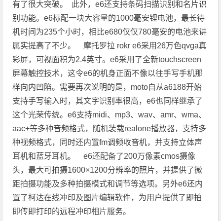
有了很大突破。 此外，e6还支持条码扫描识别和名片识
别功能。e6标配一块大容量的1000毫安锂电池，最长待
机时间为235个小时，相比e680仅仅780毫安的电池来讲
属实提高了不少。 摩托罗拉 rokr e6采用26万色qvga真
彩屏，可视面积为2.4英寸。e6采用了全新touchscreen
屏幕触控技术，这令e6的机身正面不像以往手写手机那
样向内凹陷。需要再次说明的是，moto自从a6188开始
支持手写输入时，其文字识别率很高，e6也同样继承了
这个光荣传统。e6支持midi、mp3、wav、amr、wma、
aac+等多种音频格式，随机装载realone播放器，支持多
种视频格式，同时还内置fm调频收音机，并支持立体声
耳机和蓝牙耳机。 e6还配备了200万像素cmos摄像
头，最大可拍摄1600×1200分辨率的照片，并提供了微
距拍摄功能及多种拍摄模式和调节等选项。另外e6还内
置了柯达在线冲印及图片编辑软件，为用户提供了即拍
即传即打印的远程冲印相片服务。