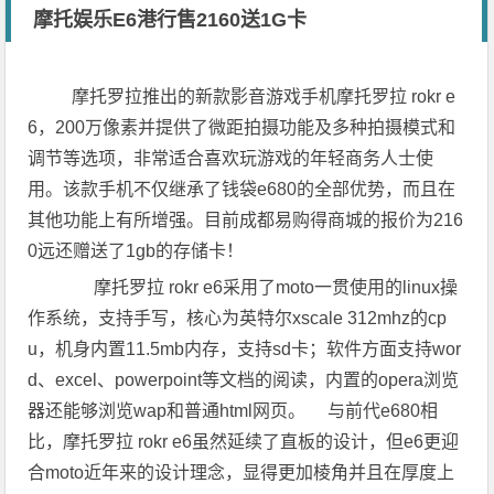
摩托娱乐E6港行售2160送1G卡
摩托罗拉推出的新款影音游戏手机摩托罗拉 rokr e
6，200万像素并提供了微距拍摄功能及多种拍摄模式和
调节等选项，非常适合喜欢玩游戏的年轻商务人士使
用。该款手机不仅继承了钱袋e680的全部优势，而且在
其他功能上有所增强。目前成都易购得商城的报价为216
0远还赠送了1gb的存储卡！
摩托罗拉 rokr e6采用了moto一贯使用的linux操
作系统，支持手写，核心为英特尔xscale 312mhz的cp
u，机身内置11.5mb内存，支持sd卡；软件方面支持wor
d、excel、powerpoint等文档的阅读，内置的opera浏览
器还能够浏览wap和普通html网页。 与前代e680相
比，摩托罗拉 rokr e6虽然延续了直板的设计，但e6更迎
合moto近年来的设计理念，显得更加棱角并且在厚度上