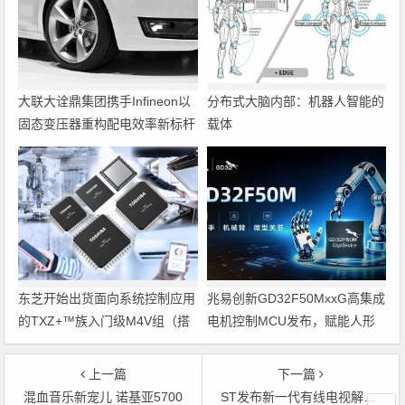
大联大诠鼎集团携手Infineon以
分布式大脑内部：机器人智能的
固态变压器重构配电效率新标杆
载体
东芝开始出货面向系统控制应用
兆易创新GD32F50MxxG高集成
的TXZ+™族入门级M4V组（搭
电机控制MCU发布，赋能人形
载Arm Cortex‑M4内核的标准微
机器人关节驱动革新
控制器）工程样品
上一篇
下一篇
混血音乐新宠儿 诺基亚5700
ST发布新一代有线电视解调和解码集成芯片