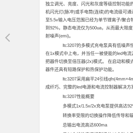
独立调光、亮度、闪光和灰度等级控制功能的
机闪光灯(脉冲)或手电筒(连续)的电流级可通过c
至5.5v输入电压范围已经为单节锂离子/聚合
到92%，静态电流仅为500ua，从而最大
射噪声(emi)。
ltc3207的多模式充电泵具有低噪声
在1x模式中上电，并当任一被使能的led电流
把器件切换至倍压器(2x)模式。 在启动
器件还具有短路保护和热保护功能。
ltc3207采用扁平24引线qfn(4
成纤巧、完整的led电源和电流控制器解决方案
ltc3207性能概要
多模式1x/1.5x/2x充电泵提供高达9
转换率受限的切换操作降低传导和辐射噪
总输出电流高达600ma