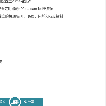
配置型28ma电流源
器的400ma cam led电流源
独立的接通/断开、亮度、闪烁和灰度控制
装
赞
0
分享
加群