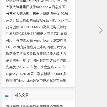
罗姆即将亮相2026深圳国际电力元件、可再生能源管理展览会暨研讨会
大联大诠鼎集团携手Infineon以固态变压器重构配电效率新标杆
202
分布式大脑内部：机器人智能的载体
2026年8月6日
东芝开始出货面向系统控制应用的TXZ+™族入门级M4V组（搭载Arm Cortex‑M4内核的标准微控制器）工程样品
兆易创新GD32F50MxxG高集成电机控制MCU发布，赋能人形机器人关节驱动革新
兆易创新GD32H77R机器人专用芯片重磅亮相，精准赋能伺服驱动与关节控制
Altium 在中国发布 Agile Teams
2026年8月6日
PRISM助力成像应用上市时间缩短六个月，实战指南一文解读
202
瑞萨电子将携多款具身智能机器人解决方案，首次亮相2026中国具身智能机器人产业大会
高分辨率直接飞行时间激光雷达赋予边缘 AI 空间感知能力
2026年8
安森美公布2026年第二季度业绩
2026年8月6日
DigiKey 2026 年第二季度新增 27,000 多种现货零件和 104 家供应商
恩智浦Trimension超宽带技术赋能宝马集团Digital Key Plus及生命体存在检测功能
相关文章
意法半导体推出新型电隔离栅极驱动器，借助先进隔离技术简化电源设计