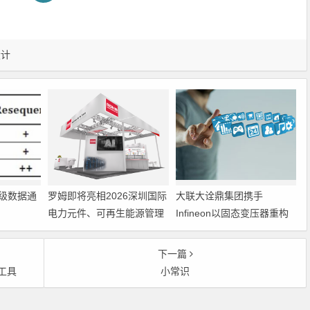
设计
级数据通
罗姆即将亮相2026深圳国际
大联大诠鼎集团携手
电力元件、可再生能源管理
Infineon以固态变压器重构
展览会暨研讨会
配电效率新标杆
下一篇
工具
小常识