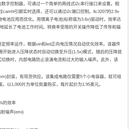
数字控制器，可通过一个简单的两线式i2c串行接口来设置。相
amhl引脚实时选择，还可以通过i2c端口控制。ltc3207的2.9v
物电池应用而优化。用锂离子电池(标称值为3.6v)驱动时，效率达
限度地延长了电池工作时间。转换率受限的开关操作降低了传导和辐
恒定频率运作，根据vin和led正向电压情况自动优化效率。该器件
源开始进入压降状态时自动切换至升压(1.5x)模式，随后的压降就
和模式切换时，内部电路防止浪涌电流和过大的输入噪声。此外，该
mm×4mm)封装，有现货供应。该集成电路仅需要5个小电容器，就可组
。以1,000片为单位批量购买，每片起价为1.95美元。
2%的效率
声(emi)