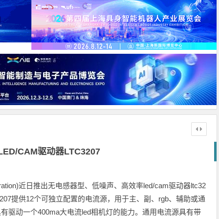
ED/CAM驱动器LTC3207
orporation)近日推出无电感器型、低噪声、高效率led/cam驱动器ltc32
3207提供12个可独立配置的电流源，用于主、副、rgb、辅助或通
还具有驱动一个400ma大电流led相机灯的能力。通用电流源具有带