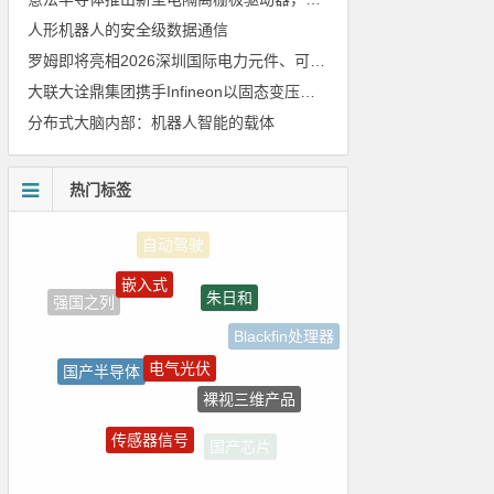
人形机器人的安全级数据通信
罗姆即将亮相2026深圳国际电力元件、可再生能源管理展览会暨研讨会
大联大诠鼎集团携手Infineon以固态变压器重构配电效率新标杆
分布式大脑内部：机器人智能的载体
热门标签
嵌入式
朱日和
强国之列
Blackfin处理器
电气光伏
国产半导体
裸视三维产品
5G
传感器信号
国产芯片
电路图