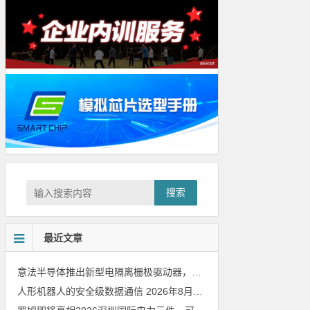
搜索
最近文章
意法半导体推出新型电隔离栅极驱动器，借助先进隔离技术简化电源设计
人形机器人的安全级数据通信
2026年8月8日