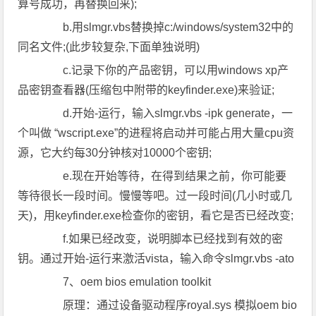
算号成功，再替换回来);
b.用slmgr.vbs替换掉c:/windows/system32中的
同名文件;(此步较复杂,下面单独说明)
c.记录下你的产品密钥，可以用windows xp产
品密钥查看器(压缩包中附带的keyfinder.exe)来验证;
d.开始-运行，输入slmgr.vbs -ipk generate，一
个叫做 “wscript.exe”的进程将启动并可能占用大量cpu资
源，它大约每30分钟核对10000个密钥;
e.现在开始等待，在得到结果之前，你可能要
等待很长一段时间。慢慢等吧。过一段时间(几小时或几
天)，用keyfinder.exe检查你的密钥，看它是否已经改变;
f.如果已经改变，说明脚本已经找到有效的密
钥。通过开始-运行来激活vista，输入命令slmgr.vbs -ato
7、oem bios emulation toolkit
原理：通过设备驱动程序royal.sys 模拟oem bio