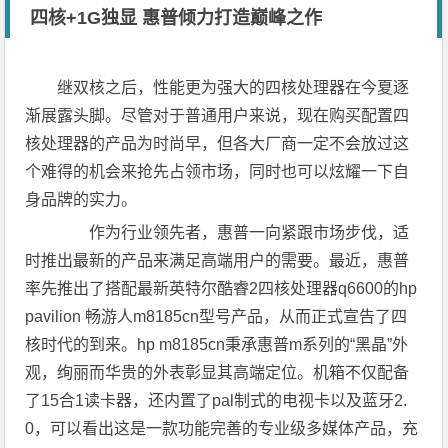
四核+1G独显 惠普倾力打造巅峰之作
继双核之后，性能更为强大的四核处理器在今夏逐
渐展露头脚。尽管对于普通用户来说，现在购买配置四
核处理器的产品为时尚早，但各大厂商一定不会放过这
个难得的机会来抢先占领市场，同时也可以炫耀一下自
身品牌的实力。
作为行业领先者，惠普一向紧跟市场步伐，适
时推出最新的产品来满足高端用户的需要。最近，惠普
率先推出了搭配最新英特尔酷睿2四核处理器q6600的hp
pavilion 畅游人m8185cn型号产品，从而正式宣告了四
核时代的到来。hp m8185cn秉承惠普m系列的“黑晶”外
观，绚丽而华贵的外表彰显其高端定位。机箱不仅配备
了15合1读卡器，还内置了pal制式的电视卡以及蓝牙2.
0，可以看出这是一款功能完善的专业级多媒体产品，充