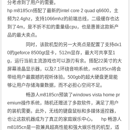
分考虑到了用户的需要。
hp m8185cn搭配了最新的intel core 2 quad q6600，主
频为2.4ghz，支持1066mhz的前端总线，二级缓存也达
到了4m，是不折不扣的重量级cpu，也是惠普这款新产
品的最大卖点。
同时，该款机型的另一大亮点是配置了支持dx1
0的geforce 8500gt显卡，512m显存，最大可共享至1
g，运行当前主流游戏也可以游刃有余。搭配22英寸的大
屏幕液晶显示器，以及7.1环绕音响系统，m8185cn将会
带给用户最震撼的视听体验。500gb的超大硬盘更是能
够让用户存储海量数据，而不必担心空间不足。
畅游人m8185cn预装了windows vista home pr
emium操作系统，随机还赠送了多款软件，满足了用户
的装机需要。此外，无线的键盘鼠标和多媒体遥控器，
也让这款机器成为了真正的家庭娱乐中心。 hp 畅游人
m8185cn是一款兼具超高性能和强大娱乐性的机型，适