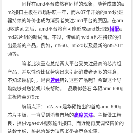
同样在amd平台依然有同样的现象，随着成熟的a
m2接口主板在市场耕耘一年，而从07年开始的amd处理
器持续的降价也成为消费者关注amd平台的原因。在am
d收购ati之后，amd平台将有可能形成amd处理器
搭配
a
md芯片组的新局面。不过，传统的nvidia也在持续的推
出最新的产品，例如，nf560、nf520以及最新的nf570 lt
sli等。
笔者此次重点总结两大平台受关注最高的芯片组
产品，并以性价比优势突出来引起消费者更多的注意，
不知您装机时，是否
曾经
错过这些产品呢？希望这个导
购能够对您装机带来帮助。 品质似磐石 华硕amd 690g
主板降至579元
编辑点评：m2a-vm是华硕推出的首款amd 690g
芯片主板，一直受到消费市场的
高度关注
。主板做工精
良，提供vga+dvi视频输出接口。而近期再度调整售价的
该款主板，势必将能为消费者带来更多实惠。