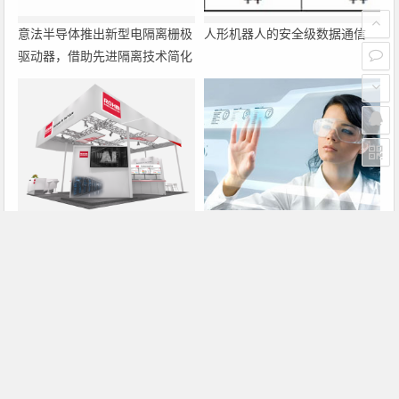
意法半导体推出新型电隔离栅极
人形机器人的安全级数据通信
驱动器，借助先进隔离技术简化
电源设计
罗姆即将亮相2026深圳国际电
大联大诠鼎集团携手Infineon以
力元件、可再生能源管理展览会
固态变压器重构配电效率新标杆
暨研讨会
上一篇
下一篇
PS2仍是目前玩的最多的视频游戏机
Maxthon 2.0正式发布 特色功能全介绍
文章导航
Copyright © 2026 电子通 版权所有. 备案号：
京ICP备