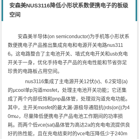
安森美NUS3116降低小形状系数便携电子的板级
空间
安森美半导体(on semiconductor)为手机等小形状系
数便携电子产品推出集成充电和电源开关电路nus311
6。这电路整合了主电池开关、墙式充电开关和usb充电
开关于一身，优化手持电子产品的充电性能和节省弥足
珍贵的电路板占用空间。
nus3116集成了主电源开关12伏(v)、6.2安培(a)
的μcool单p沟道mosfet，处理主电池开关功能；它还集
成了两个内部低饱和pnp晶体管，处理双沟道充电功能。
其中，主开关mosfet的最大漏-源极导通阻抗(rds(on))为4
0mω，尽量降低便携电子产品电池工作期间的功率损
耗。而两个低vce(sat)晶体管为高达2a的充电电流提供良
好的热性能，且在充电结束时的vce电压降低少于240m