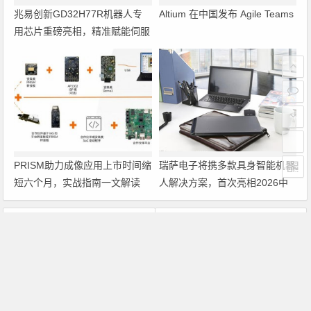
兆易创新GD32H77R机器人专
Altium 在中国发布 Agile Teams
用芯片重磅亮相，精准赋能伺服
驱动与关节控制
PRISM助力成像应用上市时间缩
瑞萨电子将携多款具身智能机器
短六个月，实战指南一文解读
人解决方案，首次亮相2026中
国具身智能机器人产业大会
上一篇
下一篇
Nvidia拟推集成图形芯片 与英特尔竞争
DIY攒机首选奔腾E2160还是双核4400+?
文章导航
Copyright © 2026 电子通 版权所有. 备案号：
京ICP备
17050710号-3