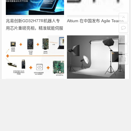
兆易创新GD32H77R机器人专
Altium 在中国发布 Agile Teams
用芯片重磅亮相，精准赋能伺服
驱动与关节控制
PRISM助力成像应用上市时间缩
瑞萨电子将携多款具身智能机器
短六个月，实战指南一文解读
人解决方案，首次亮相2026中
国具身智能机器人产业大会
上一篇
下一篇
福禄克发布Fluke 8808A台式数字万用表
希捷硬盘曝重大缺陷 MacBook笔记本用户遭殃
文章导航