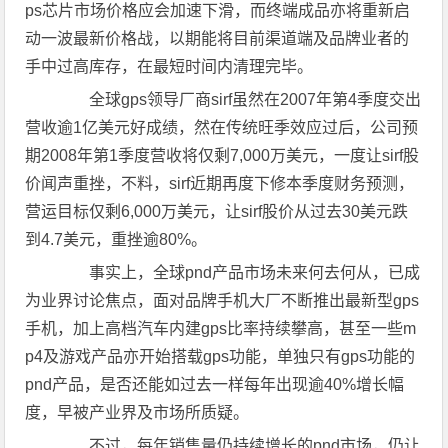
ps芯片市场价格应会加速下滑，而终端成品亦将重新启
动一波最新价格战，以期能将目前渠道端及品牌业者的
手中过高库存，在最短时间内清理完毕。
全球gps领导厂商sirf虽然在2007年第4季度交出
营收逾1亿美元好成绩，然在传统旺季效应过后，公司预
期2008年第1季度营收将仅剩7,000万美元，一度让sirf股
价闻声重挫，不料，sirf近期再度下修本季度财务预测，
营运目标仅剩6,000万美元，让sirf股价从过去30美元跌
到4.7美元，重挫逾80%。
事实上，全球pnd产品市场未来何去何从，已成
为业界讨论焦点，面对品牌手机大厂不断推出最新型gps
手机，加上高档汽车内建gps比率持续攀高，甚至一些m
p4及游戏产品亦开始搭载gps功能，单独只有gps功能的
pnd产品，是否还能如过去一样每年出现逾40%增长幅
度，早被产业界及市场所质疑。
不过，每年销售量仍持续增长的pnd市场，仍让