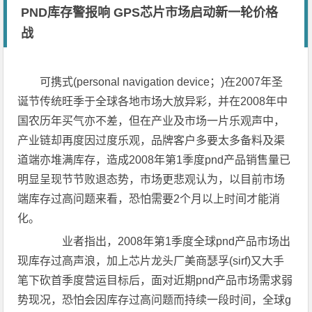
PND库存警报响 GPS芯片市场启动新一轮价格
战
可携式(personal navigation device；)在2007年圣
诞节传统旺季于全球各地市场大放异彩，并在2008年中
国农历年买气亦不差，但在产业及市场一片乐观声中，
产业链却再度因过度乐观，品牌客户多要太多备料及渠
道端亦堆满库存，造成2008年第1季度pnd产品销售量已
明显呈现节节败退态势，市场更悲观认为，以目前市场
端库存过高问题来看，恐怕需要2个月以上时间才能消
化。
业者指出，2008年第1季度全球pnd产品市场出
现库存过高声浪，加上芯片龙头厂美商瑟孚(sirf)又大手
笔下砍首季度营运目标后，面对近期pnd产品市场需求弱
势现况，恐怕会因库存过高问题而持续一段时间，全球g