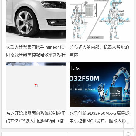
大联大诠鼎集团携手Infineon以
分布式大脑内部：机器人智能的
固态变压器重构配电效率新标杆
载体
东芝开始出货面向系统控制应用
兆易创新GD32F50MxxG高集成
的TXZ+™族入门级M4V组（搭
电机控制MCU发布，赋能人形
载Arm Cortex‑M4内核的标准微
机器人关节驱动革新