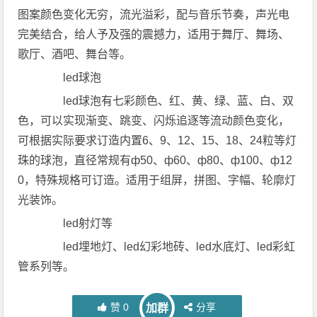
图案颜色变化无穷，流光溢彩，配与音乐节奏，声光电
完美结合，给人予及强的震撼力，适用于舞厅、舞场、
歌厅、酒吧、舞台等。
led球泡
led球泡有七彩颜色、红、黄、绿、蓝、白、双
色，可以实现渐变、跳变、闪烁追逐等流动颜色变化，
可根据实际要求订造内置6、9、12、15、18、24粒等灯
珠的球泡，直径常规有ф50、ф60、ф80、ф100、ф12
0，特殊规格可订造。适用于组屏，拼图、字幅、轮廓灯
光装饰。
led射灯等
led埋地灯、led幻彩地砖、led水底灯、led彩虹
管系列等。
赞
0
分享
加群