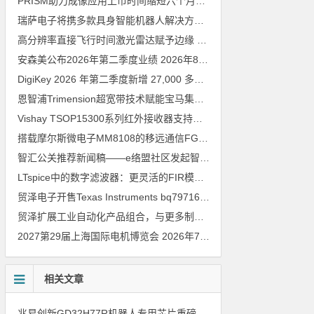
PRISM助力成像应用上市时间缩短六个月，实战指南一文解读
202
瑞萨电子将携多款具身智能机器人解决方案，首次亮相2026中国具身智能机器人产业大会
高分辨率直接飞行时间激光雷达赋予边缘 AI 空间感知能力
2026年8
安森美公布2026年第二季度业绩
2026年8月6日
DigiKey 2026 年第二季度新增 27,000 多种现货零件和 104 家供应商
恩智浦Trimension超宽带技术赋能宝马集团Digital Key Plus及生命体存在检测功能
Vishay TSOP15300系列红外接收器支持所有主流遥控代码
2026年
搭载摩尔斯微电子MM8108的移远通信FGH200M Wi-Fi HaLow模组 现已通过四项国际认证 可投入量产
智汇公关推荐新闻稿——e络盟社区发起智能家居与医疗设计挑战赛
LTspice中的数字滤波器：更灵活的FIR模型
2026年8月3日
贸泽电子开售Texas Instruments bq79716b-Q1汽车级16节电池监测器，可精确估算电动汽车续航里程
贸泽扩展工业自动化产品组合，与更多制造商合作以支持新一代系统
2027第29届上海国际电机博览会
2026年7月30日
相关文章
兆易创新GD32H77R机器人专用芯片重磅亮相，精准赋能伺服驱动与关节控制