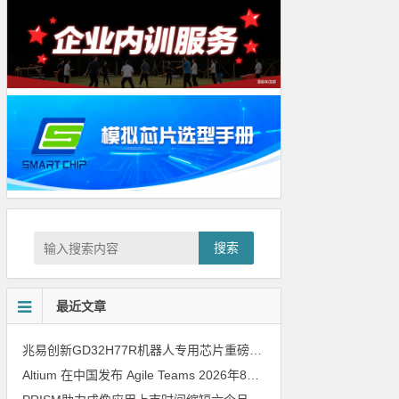
搜索
最近文章
兆易创新GD32H77R机器人专用芯片重磅亮相，精准赋能伺服驱动与关节控制
Altium 在中国发布 Agile Teams
2026年8月6日