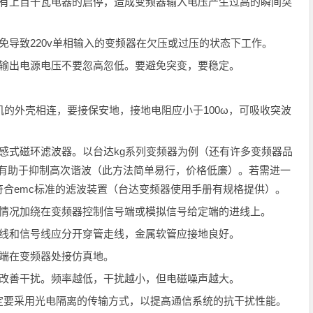
上百千瓦电器的启停，造成变频器输入电压产生过高的瞬间突
导致220v单相输入的变频器在欠压或过压的状态下工作。
输出电源电压不要忽高忽低。要避免突变，要稳定。
的外壳相连，要接保安地，接地电阻应小于100ω，可吸收突波
式磁环滤波器。以台达kg系列变频器为例（还有许多变频器品
，有助于抑制高次谐波（此方法简单易行，价格低廉）。若需进一
合emc标准的滤波装置（台达变频器使用手册有规格提供）。
况加绕在变频器控制信号端或模拟信号给定端的进线上。
线和信号线应分开穿管走线，金属软管应接地良好。
端在变频器处接仿真地。
改善干扰。频率越低，干扰越小，但电磁噪声越大。
定要采用光电隔离的传输方式，以提高通信系统的抗干扰性能。