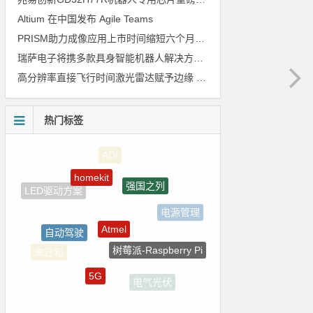
Altium 在中国发布 Agile Teams
PRISM助力成像应用上市时间缩短六个月，实战指南一文解读
瑞萨电子将携多款具身智能机器人解决方案，首次亮相2026中国具身智能机器人产业大会
高分辨率直接飞行时间激光雷达赋予边缘 AI 空间感知能力
热门标签
homekit
强国之列
Atmel
电源管理
自动驾驶
树莓派-Raspberry Pi
朱日和
5G
电气光伏
测试