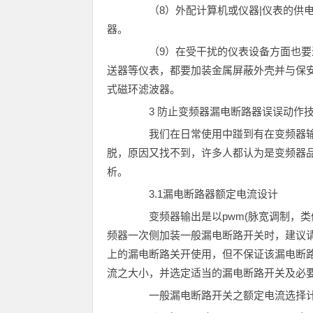
（8）外配计算机或仪器|仪表的供电
器。
（9）在受干扰的仪表设备方面也要进行
送器等仪表，都要加装金属屏蔽外壳并与保
式磁环滤波器。
3 防止变频器漏电断路器误误动作
我们在日常使用中踫到有在变频器输
脱，原因又找不到，许多人都认为是变频器
析。
3.1漏电断路器额定电流设计
变频器输出是以pwm(脉宽调制，类
频器一次侧加装一般漏电断路开关时，建议请以
上的漏电断路关开使用，但不保证该漏电断
流之大小，并选定适当的漏电断路开关及必
一般漏电断路开关之额定电流选择计