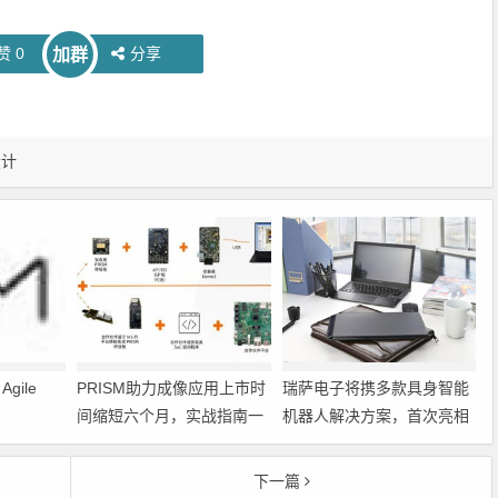
赞
0
分享
加群
设计
gile
PRISM助力成像应用上市时
瑞萨电子将携多款具身智能
间缩短六个月，实战指南一
机器人解决方案，首次亮相
文解读
2026中国具身智能机器人产
业大会
下一篇