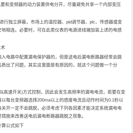
要和变频器的动力装置供电分开，尽量避免共享一个内部变压
独立屏蔽，市场上的温控器、pid调节器、plc、传感器或变
安地相连。必要时，可在此类仪表的电源进线端加装上述的电感
技术
入电路中配置漏电保护器的，但是送电后漏电断路器经常会跳
品质出了问题，其实这里面是有原因的，就这个问题做一个分
似高速开关)方式控制，因此会发生高频率的漏电电流，若要在变
每台变频器选择200ma以上的感度电流且动作时间为0.1秒以
路关开一定不会跳脱，必须考虑下列各因素才能决定系统漏电电
要措施来改善送电后漏电断路器跳脱之现象。
算公式如下