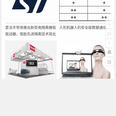
意法半导体推出新型电隔离栅极
人形机器人的安全级数据通信
驱动器，借助先进隔离技术简化
电源设计
罗姆即将亮相2026深圳国际电
大联大诠鼎集团携手Infineon以
力元件、可再生能源管理展览会
固态变压器重构配电效率新标杆
暨研讨会
上一篇
下一篇
华邦电子展出新一代音效控制芯片”
从零开始学习电源知识