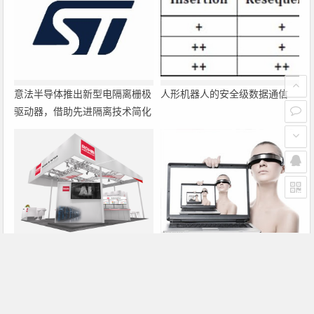
意法半导体推出新型电隔离栅极
人形机器人的安全级数据通信
驱动器，借助先进隔离技术简化
电源设计
罗姆即将亮相2026深圳国际电
大联大诠鼎集团携手Infineon以
力元件、可再生能源管理展览会
固态变压器重构配电效率新标杆
暨研讨会
上一篇
下一篇