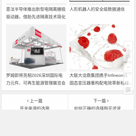
意法半导体推出新型电隔离栅极
人形机器人的安全级数据通信
驱动器，借助先进隔离技术简化
电源设计
罗姆即将亮相2026深圳国际电
大联大诠鼎集团携手Infineon以
力元件、可再生能源管理展览会
固态变压器重构配电效率新标杆
暨研讨会
上一篇
下一篇
开关电源的选用
如何正确的选择购买滤波电容
文章导航
Copyright © 2026 电子通 版权所有. 备案号：
京ICP备