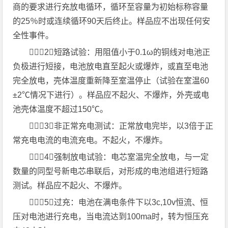
商的要求进行充放电循环，循环至容量为初始标称容量
的25％时或连续循环90天后终止。样品应不出现任何安
全性事件。
（2）短路试验：用阻值小于0.1ω的铜线对电池正
负极进行短接，电池放电直至起火或爆炸，或直至电池
完全放电，壳体温度重新降至室温停止（试验在室温60
±2℃情况下进行）。样品应不起火、不爆炸，外壳或电
池壳体温度不超过150℃。
（3）非正常充电测试：正常放电完毕，以3倍于正
常充电电流的电流充电。不起火，不爆炸。
（4）强制放电试验：电芯室温完全放电，与一定
数量的同型号新电芯串联后，对形成的电池组进行短路
测试。样品应不起火、不爆炸。
（5）过充：电池在满电条件下以3c,10v恒流、恒
压对电池进行充电，当电流达到100ma时，转为恒压充