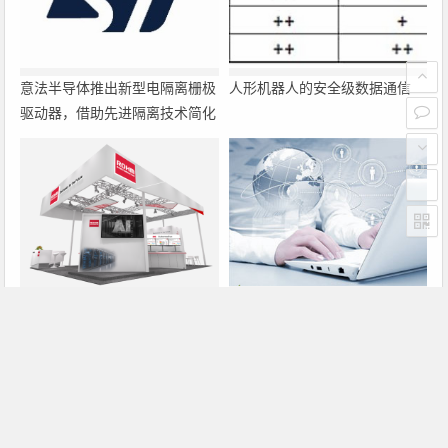
意法半导体推出新型电隔离栅极
人形机器人的安全级数据通信
驱动器，借助先进隔离技术简化
电源设计
罗姆即将亮相2026深圳国际电
大联大诠鼎集团携手Infineon以
力元件、可再生能源管理展览会
固态变压器重构配电效率新标杆
暨研讨会
上一篇
下一篇
关于交流稳压电源的选用
浅谈数字多用表的选用