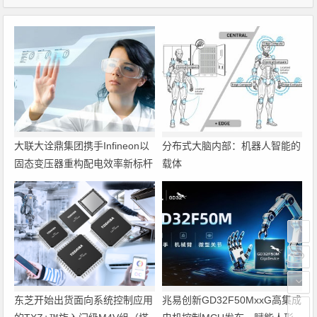
大联大诠鼎集团携手Infineon以
分布式大脑内部：机器人智能的
固态变压器重构配电效率新标杆
载体
东芝开始出货面向系统控制应用
兆易创新GD32F50MxxG高集成