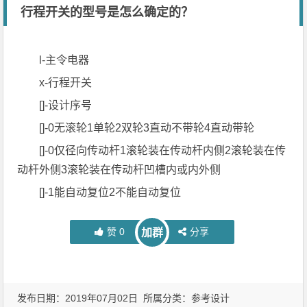
行程开关的型号是怎么确定的？
l-主令电器
x-行程开关
[]-设计序号
[]-0无滚轮1单轮2双轮3直动不带轮4直动带轮
[]-0仅径向传动杆1滚轮装在传动杆内侧2滚轮装在传
动杆外侧3滚轮装在传动杆凹槽内或内外侧
[]-1能自动复位2不能自动复位
赞
0
分享
加群
发布日期：2019年07月02日 所属分类：
参考设计